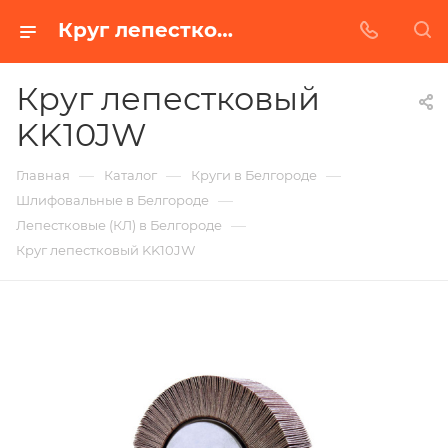
Круг лепестковый KK10JW в Белгороде | Купить по недорогой цене от Абразивного Завода
Круг лепестковый
KK10JW
—
—
—
Главная
Каталог
Круги в Белгороде
—
Шлифовальные в Белгороде
—
Лепестковые (КЛ) в Белгороде
Круг лепестковый KK10JW