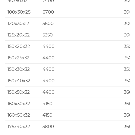
90x50x12
7400
300x
100x30x25
6700
300x
120x30x12
5600
300x
125x20x32
5350
300x
150x20x32
4400
350x
150x25x32
4400
350x
150x30x32
4400
350x
150x40x32
4400
350x
150x50x32
4400
360x
160x30x32
4150
360x
160x50x32
4150
360x
175x40x32
3800
360x