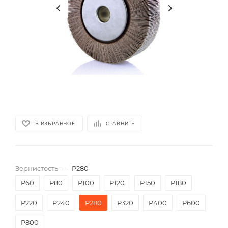
В ИЗБРАННОЕ
СРАВНИТЬ
Зернистость
—
P280
P60
P80
P100
P120
P150
P180
P220
P240
P280
P320
P400
P600
P800