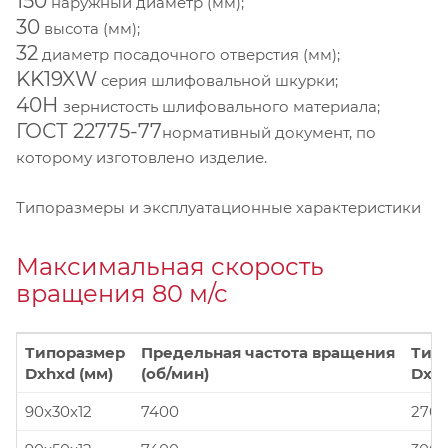
150
наружный диаметр (мм);
30
высота (мм);
32
диаметр посадочного отверстия (мм);
KK19XW
серия шлифовальной шкурки;
40Н
зернистость шлифовального материала;
ГОСТ 22775-77
нормативный документ, по
которому изготовлено изделие.
Типоразмеры и эксплуатационные характеристики
Максимальная скорость
вращения 80 м/с
Типоразмер
Предельная частота вращения
Тип
Dxhxd (мм)
(об/мин)
Dxhx
90x30x12
7400
270x