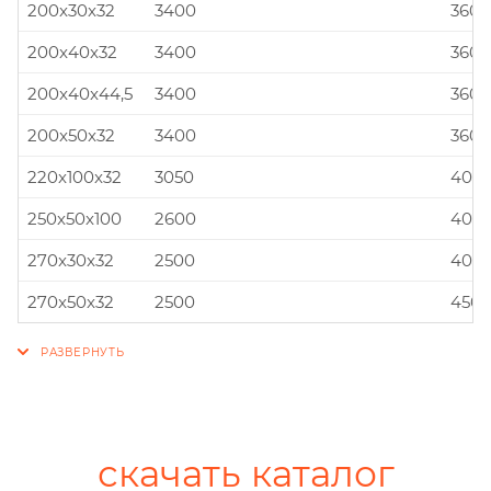
200x30x32
3400
360x
200x40x32
3400
360x
200x40x44,5
3400
360x
200x50x32
3400
360x
220x100x32
3050
400x
250x50x100
2600
400x
270x30x32
2500
400x
270x50x32
2500
450x
скачать каталог