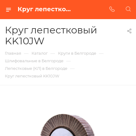
Круг лепестковый KK10JW в Белгороде | Купить по недорогой цене от Абразивного Завода
Круг лепестковый
KK10JW
—
—
—
Главная
Каталог
Круги в Белгороде
—
Шлифовальные в Белгороде
—
Лепестковые (КЛ) в Белгороде
Круг лепестковый KK10JW