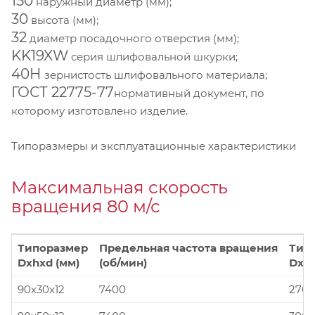
150
наружный диаметр (мм);
30
высота (мм);
32
диаметр посадочного отверстия (мм);
KK19XW
серия шлифовальной шкурки;
40Н
зернистость шлифовального материала;
ГОСТ 22775-77
нормативный документ, по
которому изготовлено изделие.
Типоразмеры и эксплуатационные характеристики
Максимальная скорость
вращения 80 м/с
Типоразмер
Предельная частота вращения
Тип
Dxhxd (мм)
(об/мин)
Dxhx
90x30x12
7400
270x