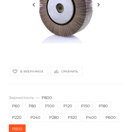
В ИЗБРАННОЕ
СРАВНИТЬ
Зернистость
—
P800
P60
P80
P100
P120
P150
P180
P220
P240
P280
P320
P400
P600
P800