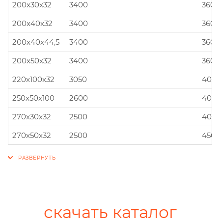
200x30x32
3400
360x
200x40x32
3400
360x
200x40x44,5
3400
360x
200x50x32
3400
360x
220x100x32
3050
400x
250x50x100
2600
400x
270x30x32
2500
400x
270x50x32
2500
450x
скачать каталог