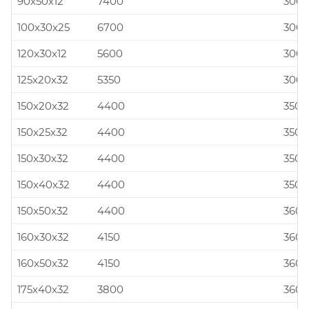
90x50x12
7400
300x
100x30x25
6700
300x
120x30x12
5600
300x
125x20x32
5350
300x
150x20x32
4400
350x
150x25x32
4400
350x
150x30x32
4400
350x
150x40x32
4400
350x
150x50x32
4400
360x
160x30x32
4150
360x
160x50x32
4150
360x
175x40x32
3800
360x