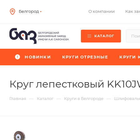
О компании
Как за
Белгород
КАТАЛОГ
НОВИНКИ
КРУГИ ОТРЕЗНЫЕ
КРУГИ 
Круг лепестковый KK10
—
—
—
Главная
Каталог
Круги в Белгороде
Шлифовальн