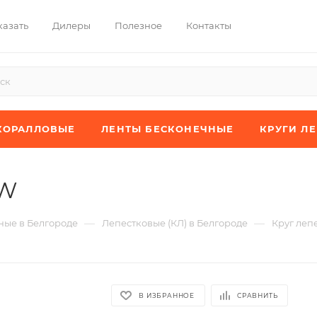
казать
Дилеры
Полезное
Контакты
КОРАЛЛОВЫЕ
ЛЕНТЫ БЕСКОНЕЧНЫЕ
КРУГИ Л
JW
—
—
ые в Белгороде
Лепестковые (КЛ) в Белгороде
Круг леп
В ИЗБРАННОЕ
СРАВНИТЬ