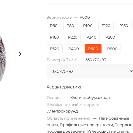
Зернистость
—
P600
P60
P80
P100
P120
P150
P180
P220
P240
P280
P320
P400
P600
P800
Размер КЛ (мм)
—
350x70x83
Характеристики
Основа
—
Хлопчатобумажная
Шлифовальный материал
—
Электрокорунд
Область применения
—
Легированные
стали, Профильные поверхности, Твердые
породы древесины, Углеродистые стали,