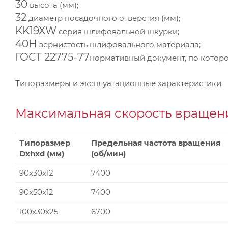
30
высота (мм);
32
диаметр посадочного отверстия (мм);
KK19XW
серия шлифовальной шкурки;
40Н
зернистость шлифовального материала;
ГОСТ 22775-77
нормативный документ, по которо
Типоразмеры и эксплуатационные характеристики
Максимальная скорость вращени
Типоразмер
Предельная частота вращения
Dxhxd (мм)
(об/мин)
90x30x12
7400
90x50x12
7400
100x30x25
6700