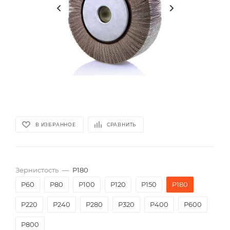
В ИЗБРАННОЕ
СРАВНИТЬ
Зернистость
—
P180
P60
P80
P100
P120
P150
P180
P220
P240
P280
P320
P400
P600
P800