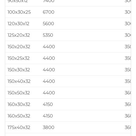
90x50x12
7400
300x
100x30x25
6700
300x
120x30x12
5600
300x
125x20x32
5350
300x
150x20x32
4400
350x
150x25x32
4400
350x
150x30x32
4400
350x
150x40x32
4400
350x
150x50x32
4400
360x
160x30x32
4150
360x
160x50x32
4150
360x
175x40x32
3800
360x