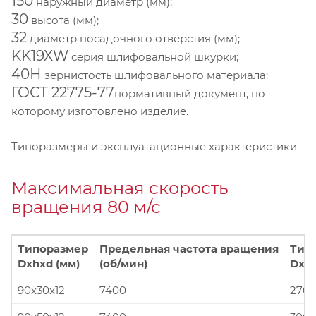
150
наружный диаметр (мм);
30
высота (мм);
32
диаметр посадочного отверстия (мм);
KK19XW
серия шлифовальной шкурки;
40Н
зернистость шлифовального материала;
ГОСТ 22775-77
нормативный документ, по
которому изготовлено изделие.
Типоразмеры и эксплуатационные характеристики
Максимальная скорость
вращения 80 м/с
Типоразмер
Предельная частота вращения
Тип
Dxhxd (мм)
(об/мин)
Dxhx
90x30x12
7400
270x