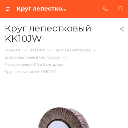
Круг лепестковый KK10JW в Белгороде | Купить по недорогой цене от Абразивного Завода
Круг лепестковый
KK10JW
—
—
—
Главная
Каталог
Круги в Белгороде
—
Шлифовальные в Белгороде
—
Лепестковые (КЛ) в Белгороде
Круг лепестковый KK10JW