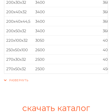
200x30x32
3400
360x
200x40x32
3400
360x
200x40x44,5
3400
360x
200x50x32
3400
360x
220x100x32
3050
400x
250x50x100
2600
400x
270x30x32
2500
400x
270x50x32
2500
450x
скачать каталог