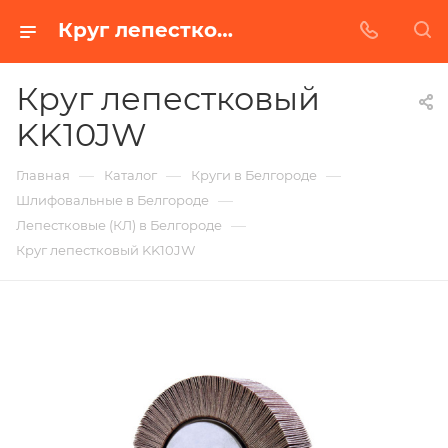
Круг лепестковый KK10JW в Белгороде | Купить по недорогой цене от Абразивного Завода
Круг лепестковый
KK10JW
—
—
—
Главная
Каталог
Круги в Белгороде
—
Шлифовальные в Белгороде
—
Лепестковые (КЛ) в Белгороде
Круг лепестковый KK10JW