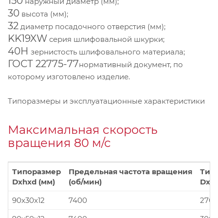
150
наружный диаметр (мм);
30
высота (мм);
32
диаметр посадочного отверстия (мм);
KK19XW
серия шлифовальной шкурки;
40Н
зернистость шлифовального материала;
ГОСТ 22775-77
нормативный документ, по
которому изготовлено изделие.
Типоразмеры и эксплуатационные характеристики
Максимальная скорость
вращения 80 м/с
Типоразмер
Предельная частота вращения
Тип
Dxhxd (мм)
(об/мин)
Dxhx
90x30x12
7400
270x