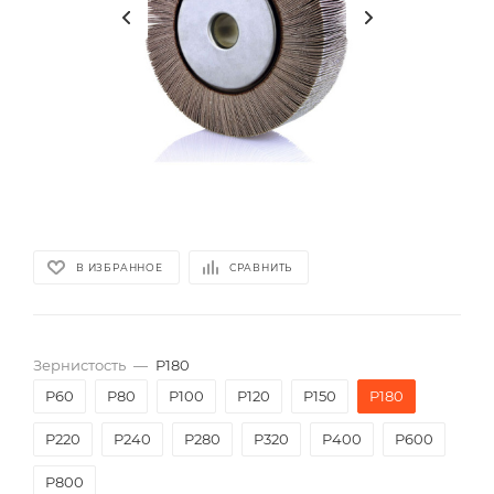
В ИЗБРАННОЕ
СРАВНИТЬ
Зернистость
—
P180
P60
P80
P100
P120
P150
P180
P220
P240
P280
P320
P400
P600
P800