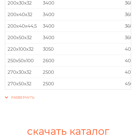
200x30x32
3400
360x
200x40x32
3400
360x
200x40x44,5
3400
360x
200x50x32
3400
360x
220x100x32
3050
400x
250x50x100
2600
400x
270x30x32
2500
400x
270x50x32
2500
450x
скачать каталог