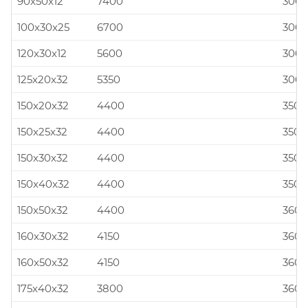
90x50x12
7400
300x
100x30x25
6700
300x
120x30x12
5600
300x
125x20x32
5350
300x
150x20x32
4400
350x
150x25x32
4400
350x
150x30x32
4400
350x
150x40x32
4400
350x
150x50x32
4400
360x
160x30x32
4150
360x
160x50x32
4150
360x
175x40x32
3800
360x