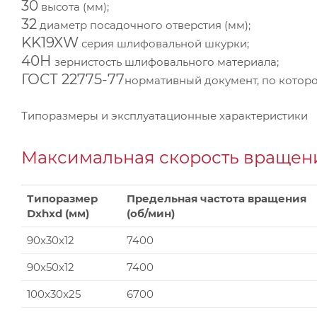
30
высота (мм);
32
диаметр посадочного отверстия (мм);
KK19XW
серия шлифовальной шкурки;
40Н
зернистость шлифовального материала;
ГОСТ 22775-77
нормативный документ, по которо
Типоразмеры и эксплуатационные характеристики
Максимальная скорость вращени
Типоразмер
Предельная частота вращения
Dxhxd (мм)
(об/мин)
90x30x12
7400
90x50x12
7400
100x30x25
6700