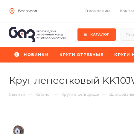
О компании
Как за
Белгород
КАТАЛОГ
НОВИНКИ
КРУГИ ОТРЕЗНЫЕ
КРУГИ 
Круг лепестковый KK10
—
—
—
Главная
Каталог
Круги в Белгороде
Шлифовальн