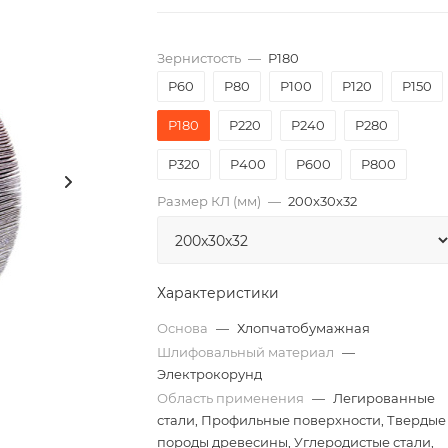
Зернистость
—
P180
P60
P80
P100
P120
P150
P180
P220
P240
P280
P320
P400
P600
P800
Размер КЛ (мм)
—
200x30x32
Характеристики
Основа
—
Хлопчатобумажная
Шлифовальный материал
—
Электрокорунд
Область применения
—
Легированные
стали, Профильные поверхности, Твердые
породы древесины, Углеродистые стали,