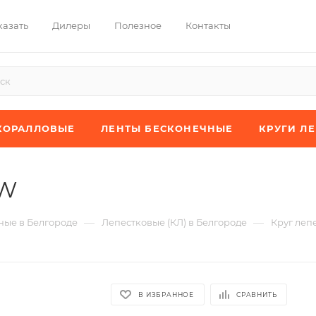
казать
Дилеры
Полезное
Контакты
КОРАЛЛОВЫЕ
ЛЕНТЫ БЕСКОНЕЧНЫЕ
КРУГИ Л
JW
—
—
ые в Белгороде
Лепестковые (КЛ) в Белгороде
Круг леп
В ИЗБРАННОЕ
СРАВНИТЬ