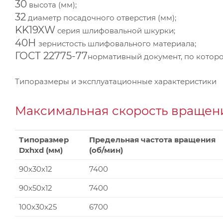
30
высота (мм);
32
диаметр посадочного отверстия (мм);
KK19XW
серия шлифовальной шкурки;
40Н
зернистость шлифовального материала;
ГОСТ 22775-77
нормативный документ, по которо
Типоразмеры и эксплуатационные характеристики
Максимальная скорость вращени
Типоразмер
Предельная частота вращения
Dxhxd (мм)
(об/мин)
90x30x12
7400
90x50x12
7400
100x30x25
6700