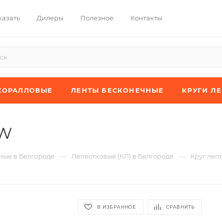
казать
Дилеры
Полезное
Контакты
КОРАЛЛОВЫЕ
ЛЕНТЫ БЕСКОНЕЧНЫЕ
КРУГИ Л
JW
—
—
ые в Белгороде
Лепестковые (КЛ) в Белгороде
Круг леп
В ИЗБРАННОЕ
СРАВНИТЬ