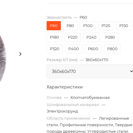
Зернистость
—
P60
P60
P80
P100
P120
P150
P180
P220
P240
P280
P320
P400
P600
P800
Размер КЛ (мм)
—
360x60x170
Характеристики
Основа
—
Хлопчатобумажная
Шлифовальный материал
—
Электрокорунд
Область применения
—
Легированные
стали, Профильные поверхности, Твердые
породы древесины, Углеродистые стали,