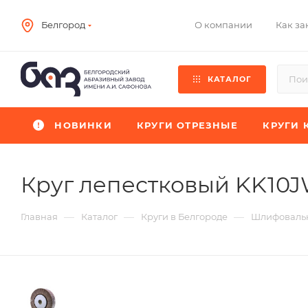
О компании
Как за
Белгород
КАТАЛОГ
НОВИНКИ
КРУГИ ОТРЕЗНЫЕ
КРУГИ 
Круг лепестковый KK10
—
—
—
Главная
Каталог
Круги в Белгороде
Шлифовальн