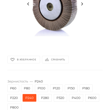
В ИЗБРАННОЕ
СРАВНИТЬ
Зернистость
—
P240
P60
P80
P100
P120
P150
P180
P220
P240
P280
P320
P400
P600
P800