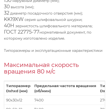
150
наружный диаметр (мм);
30
высота (мм);
32
диаметр посадочного отверстия (мм);
KK19XW
серия шлифовальной шкурки;
40Н
зернистость шлифовального материала;
ГОСТ 22775-77
нормативный документ, по
которому изготовлено изделие.
Типоразмеры и эксплуатационные характеристики
Максимальная скорость
вращения 80 м/с
Типоразмер
Предельная частота вращения
Тип
Dxhxd (мм)
(об/мин)
Dxhx
90x30x12
7400
270x