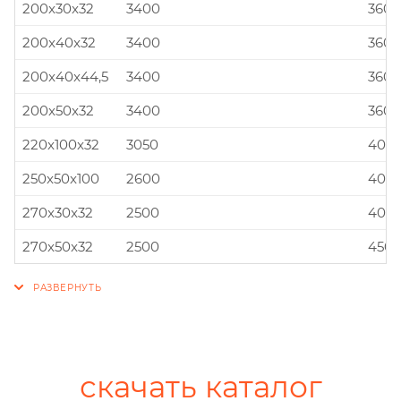
200x30x32
3400
360x
200x40x32
3400
360x
200x40x44,5
3400
360x
200x50x32
3400
360x
220x100x32
3050
400x
250x50x100
2600
400x
270x30x32
2500
400x
270x50x32
2500
450x
скачать каталог