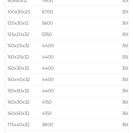
90x50x12
7400
300x
100x30x25
6700
300x
120x30x12
5600
300x
125x20x32
5350
300x
150x20x32
4400
350x
150x25x32
4400
350x
150x30x32
4400
350x
150x40x32
4400
350x
150x50x32
4400
360x
160x30x32
4150
360x
160x50x32
4150
360x
175x40x32
3800
360x