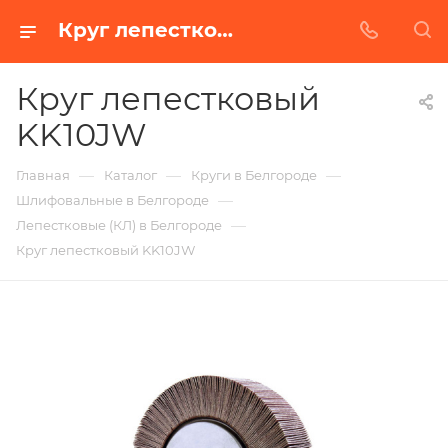
Круг лепестковый KK10JW в Белгороде | Купить по недорогой цене от Абразивного Завода
Круг лепестковый
KK10JW
—
—
—
Главная
Каталог
Круги в Белгороде
—
Шлифовальные в Белгороде
—
Лепестковые (КЛ) в Белгороде
Круг лепестковый KK10JW