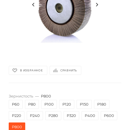
В ИЗБРАННОЕ
СРАВНИТЬ
Зернистость
—
P800
P60
P80
P100
P120
P150
P180
P220
P240
P280
P320
P400
P600
P800