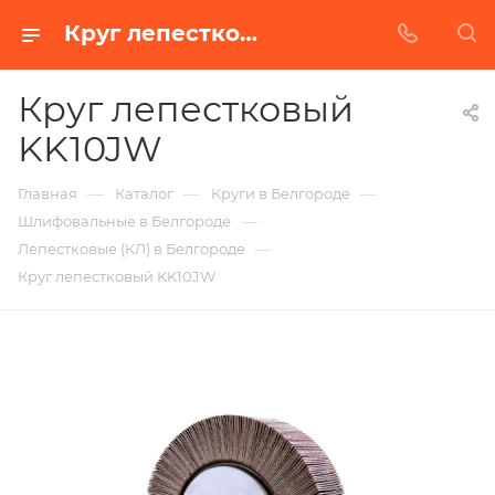
Круг лепестковый KK10JW в Белгороде | Купить по недорогой цене от Абразивного Завода
Круг лепестковый
KK10JW
—
—
—
Главная
Каталог
Круги в Белгороде
—
Шлифовальные в Белгороде
—
Лепестковые (КЛ) в Белгороде
Круг лепестковый KK10JW