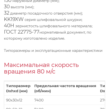
150
наружный диаметр (мм);
30
высота (мм);
32
диаметр посадочного отверстия (мм);
KK19XW
серия шлифовальной шкурки;
40Н
зернистость шлифовального материала;
ГОСТ 22775-77
нормативный документ, по
которому изготовлено изделие.
Типоразмеры и эксплуатационные характеристики
Максимальная скорость
вращения 80 м/с
Типоразмер
Предельная частота вращения
Тип
Dxhxd (мм)
(об/мин)
Dxhx
90x30x12
7400
270x