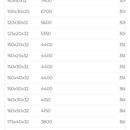
90x50x12
7400
300x
100x30x25
6700
300x
120x30x12
5600
300x
125x20x32
5350
300x
150x20x32
4400
350x
150x25x32
4400
350x
150x30x32
4400
350x
150x40x32
4400
350x
150x50x32
4400
360x
160x30x32
4150
360x
160x50x32
4150
360x
175x40x32
3800
360x