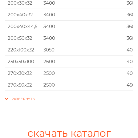
200x30x32
3400
360x
200x40x32
3400
360x
200x40x44,5
3400
360x
200x50x32
3400
360x
220x100x32
3050
400x
250x50x100
2600
400x
270x30x32
2500
400x
270x50x32
2500
450x
скачать каталог