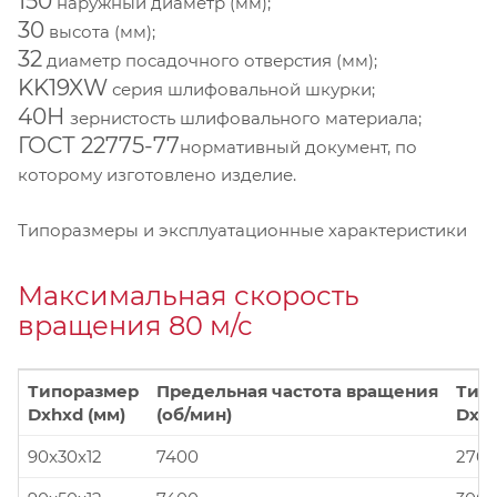
150
наружный диаметр (мм);
30
высота (мм);
32
диаметр посадочного отверстия (мм);
KK19XW
серия шлифовальной шкурки;
40Н
зернистость шлифовального материала;
ГОСТ 22775-77
нормативный документ, по
которому изготовлено изделие.
Типоразмеры и эксплуатационные характеристики
Максимальная скорость
вращения 80 м/с
Типоразмер
Предельная частота вращения
Тип
Dxhxd (мм)
(об/мин)
Dxhx
90x30x12
7400
270x