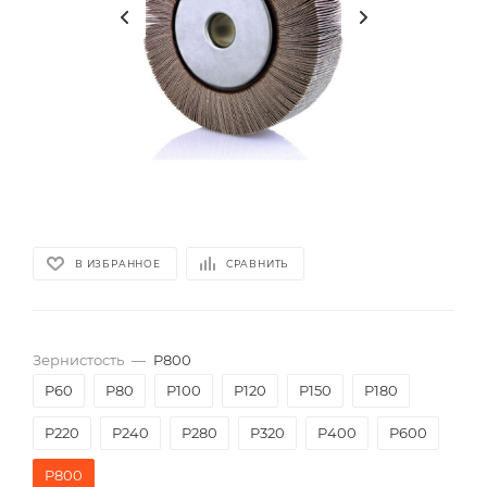
В ИЗБРАННОЕ
СРАВНИТЬ
Зернистость
—
P800
P60
P80
P100
P120
P150
P180
P220
P240
P280
P320
P400
P600
P800