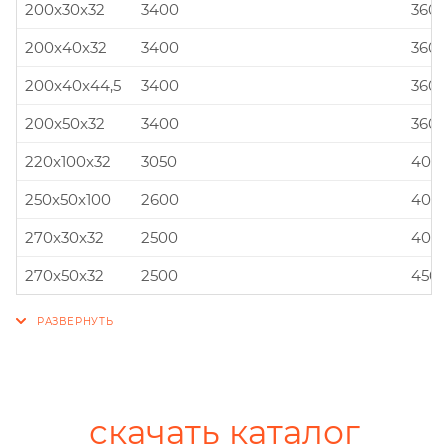
200x30x32
3400
360x
200x40x32
3400
360x
200x40x44,5
3400
360x
200x50x32
3400
360x
220x100x32
3050
400x
250x50x100
2600
400x
270x30x32
2500
400x
270x50x32
2500
450x
скачать каталог