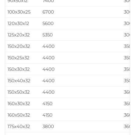
90x50x12
7400
300x
100x30x25
6700
300x
120x30x12
5600
300x
125x20x32
5350
300x
150x20x32
4400
350x
150x25x32
4400
350x
150x30x32
4400
350x
150x40x32
4400
350x
150x50x32
4400
360x
160x30x32
4150
360x
160x50x32
4150
360x
175x40x32
3800
360x