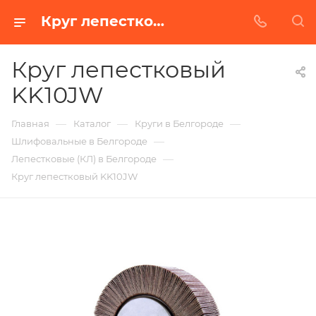
Круг лепестковый KK10JW в Белгороде | Купить по недорогой цене от Абразивного Завода
Круг лепестковый
KK10JW
—
—
—
Главная
Каталог
Круги в Белгороде
—
Шлифовальные в Белгороде
—
Лепестковые (КЛ) в Белгороде
Круг лепестковый KK10JW