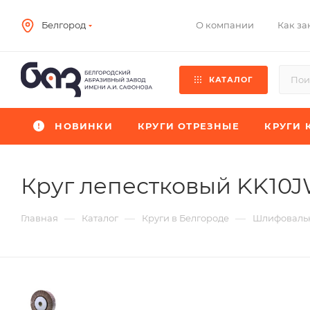
О компании
Как за
Белгород
КАТАЛОГ
НОВИНКИ
КРУГИ ОТРЕЗНЫЕ
КРУГИ 
Круг лепестковый KK10
—
—
—
Главная
Каталог
Круги в Белгороде
Шлифовальн