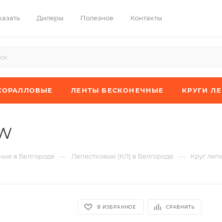
казать
Дилеры
Полезное
Контакты
КОРАЛЛОВЫЕ
ЛЕНТЫ БЕСКОНЕЧНЫЕ
КРУГИ Л
JW
—
—
ые в Белгороде
Лепестковые (КЛ) в Белгороде
Круг леп
В ИЗБРАННОЕ
СРАВНИТЬ