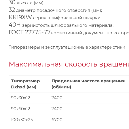
30
высота (мм);
32
диаметр посадочного отверстия (мм);
KK19XW
серия шлифовальной шкурки;
40Н
зернистость шлифовального материала;
ГОСТ 22775-77
нормативный документ, по которо
Типоразмеры и эксплуатационные характеристики
Максимальная скорость вращени
Типоразмер
Предельная частота вращения
Dxhxd (мм)
(об/мин)
90x30x12
7400
90x50x12
7400
100x30x25
6700