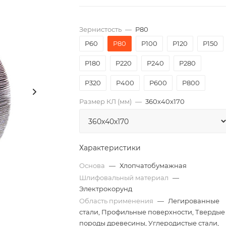
Зернистость
—
P80
P60
P80
P100
P120
P150
P180
P220
P240
P280
P320
P400
P600
P800
Размер КЛ (мм)
—
360x40x170
Характеристики
Основа
—
Хлопчатобумажная
Шлифовальный материал
—
Электрокорунд
Область применения
—
Легированные
стали, Профильные поверхности, Твердые
породы древесины, Углеродистые стали,