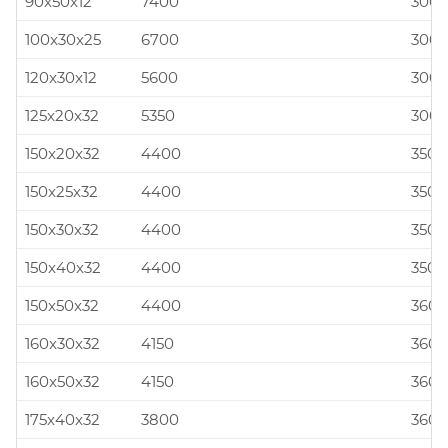
90x50x12
7400
300x
100x30x25
6700
300x
120x30x12
5600
300x
125x20x32
5350
300x
150x20x32
4400
350x
150x25x32
4400
350x
150x30x32
4400
350x
150x40x32
4400
350x
150x50x32
4400
360x
160x30x32
4150
360x
160x50x32
4150
360x
175x40x32
3800
360x