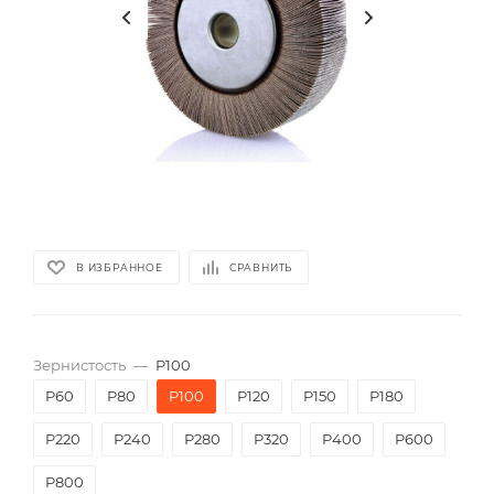
В ИЗБРАННОЕ
СРАВНИТЬ
Зернистость
—
P100
P60
P80
P100
P120
P150
P180
P220
P240
P280
P320
P400
P600
P800