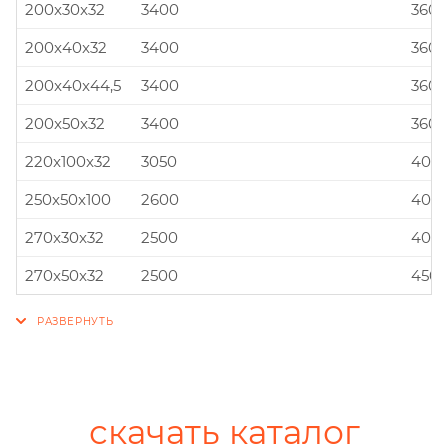
200x30x32
3400
360x
200x40x32
3400
360x
200x40x44,5
3400
360x
200x50x32
3400
360x
220x100x32
3050
400x
250x50x100
2600
400x
270x30x32
2500
400x
270x50x32
2500
450x
скачать каталог