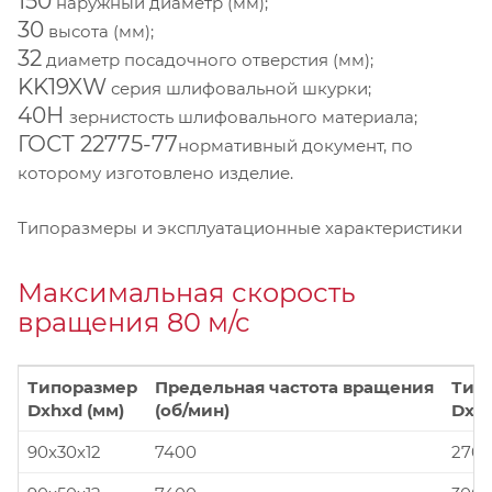
150
наружный диаметр (мм);
30
высота (мм);
32
диаметр посадочного отверстия (мм);
KK19XW
серия шлифовальной шкурки;
40Н
зернистость шлифовального материала;
ГОСТ 22775-77
нормативный документ, по
которому изготовлено изделие.
Типоразмеры и эксплуатационные характеристики
Максимальная скорость
вращения 80 м/с
Типоразмер
Предельная частота вращения
Тип
Dxhxd (мм)
(об/мин)
Dxhx
90x30x12
7400
270x