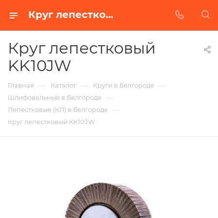
Круг лепестковый KK10JW в Белгороде | Купить по недорогой цене от Абразивного Завода
Круг лепестковый
KK10JW
—
—
—
Главная
Каталог
Круги в Белгороде
—
Шлифовальные в Белгороде
—
Лепестковые (КЛ) в Белгороде
Круг лепестковый KK10JW