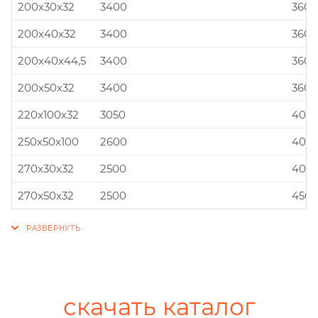
200x30x32
3400
360x
200x40x32
3400
360x
200x40x44,5
3400
360x
200x50x32
3400
360x
220x100x32
3050
400x
250x50x100
2600
400x
270x30x32
2500
400x
270x50x32
2500
450x
скачать каталог