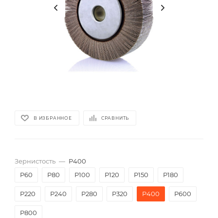
В ИЗБРАННОЕ
СРАВНИТЬ
Зернистость
—
P400
P60
P80
P100
P120
P150
P180
P220
P240
P280
P320
P400
P600
P800