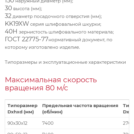
150
наружный диаметр (мм);
30
высота (мм);
32
диаметр посадочного отверстия (мм);
KK19XW
серия шлифовальной шкурки;
40Н
зернистость шлифовального материала;
ГОСТ 22775-77
нормативный документ, по
которому изготовлено изделие.
Типоразмеры и эксплуатационные характеристики
Максимальная скорость
вращения 80 м/с
Типоразмер
Предельная частота вращения
Тип
Dxhxd (мм)
(об/мин)
Dxhx
90x30x12
7400
270x