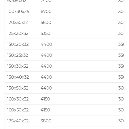
90x50x12
7400
300x
100x30x25
6700
300x
120x30x12
5600
300x
125x20x32
5350
300x
150x20x32
4400
350x
150x25x32
4400
350x
150x30x32
4400
350x
150x40x32
4400
350x
150x50x32
4400
360x
160x30x32
4150
360x
160x50x32
4150
360x
175x40x32
3800
360x