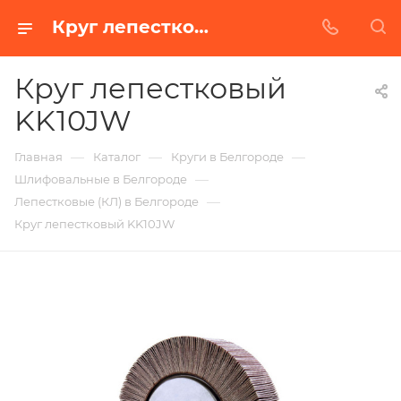
Круг лепестковый KK10JW в Белгороде | Купить по недорогой цене от Абразивного Завода
Круг лепестковый
KK10JW
—
—
—
Главная
Каталог
Круги в Белгороде
—
Шлифовальные в Белгороде
—
Лепестковые (КЛ) в Белгороде
Круг лепестковый KK10JW