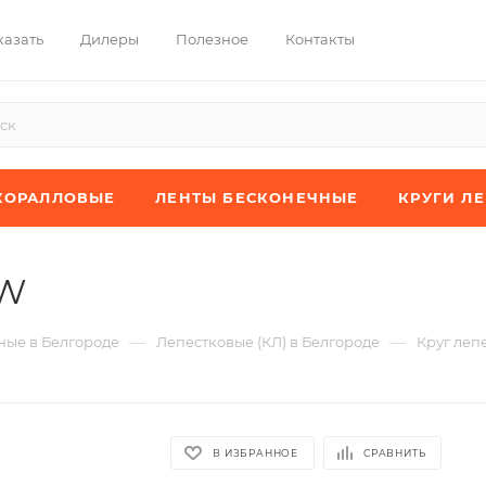
казать
Дилеры
Полезное
Контакты
КОРАЛЛОВЫЕ
ЛЕНТЫ БЕСКОНЕЧНЫЕ
КРУГИ Л
JW
—
—
ые в Белгороде
Лепестковые (КЛ) в Белгороде
Круг леп
В ИЗБРАННОЕ
СРАВНИТЬ