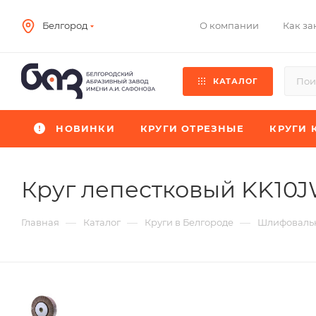
О компании
Как за
Белгород
КАТАЛОГ
НОВИНКИ
КРУГИ ОТРЕЗНЫЕ
КРУГИ 
Круг лепестковый KK10
—
—
—
Главная
Каталог
Круги в Белгороде
Шлифовальн