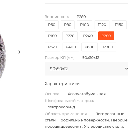
Зернистость
—
P280
P60
P80
P100
P120
P150
P180
P220
P240
P280
P320
P400
P600
P800
Размер КЛ (мм)
—
90x50x12
Характеристики
Основа
—
Хлопчатобумажная
Шлифовальный материал
—
Электрокорунд
Область применения
—
Легированные
стали, Профильные поверхности, Твердые
породы древесины, Углеродистые стали,