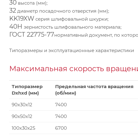
30
высота (мм);
32
диаметр посадочного отверстия (мм);
KK19XW
серия шлифовальной шкурки;
40Н
зернистость шлифовального материала;
ГОСТ 22775-77
нормативный документ, по которо
Типоразмеры и эксплуатационные характеристики
Максимальная скорость вращени
Типоразмер
Предельная частота вращения
Dxhxd (мм)
(об/мин)
90x30x12
7400
90x50x12
7400
100x30x25
6700