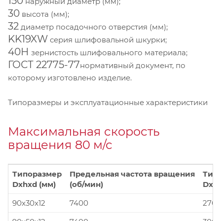
150
наружный диаметр (мм);
30
высота (мм);
32
диаметр посадочного отверстия (мм);
KK19XW
серия шлифовальной шкурки;
40Н
зернистость шлифовального материала;
ГОСТ 22775-77
нормативный документ, по
которому изготовлено изделие.
Типоразмеры и эксплуатационные характеристики
Максимальная скорость
вращения 80 м/с
Типоразмер
Предельная частота вращения
Тип
Dxhxd (мм)
(об/мин)
Dxhx
90x30x12
7400
270x