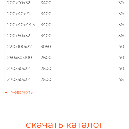
200x30x32
3400
360x
200x40x32
3400
360x
200x40x44,5
3400
360x
200x50x32
3400
360x
220x100x32
3050
400x
250x50x100
2600
400x
270x30x32
2500
400x
270x50x32
2500
450x
скачать каталог