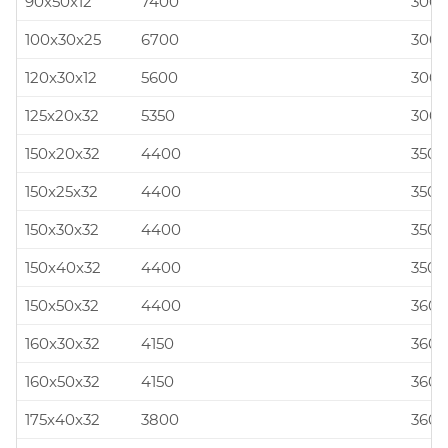
90x50x12
7400
300x
100x30x25
6700
300x
120x30x12
5600
300x
125x20x32
5350
300x
150x20x32
4400
350x
150x25x32
4400
350x
150x30x32
4400
350x
150x40x32
4400
350x
150x50x32
4400
360x
160x30x32
4150
360x
160x50x32
4150
360x
175x40x32
3800
360x