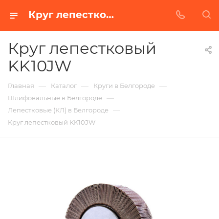
Круг лепестковый KK10JW в Белгороде | Купить по недорогой цене от Абразивного Завода
Круг лепестковый
KK10JW
—
—
—
Главная
Каталог
Круги в Белгороде
—
Шлифовальные в Белгороде
—
Лепестковые (КЛ) в Белгороде
Круг лепестковый KK10JW