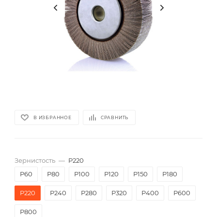
В ИЗБРАННОЕ
СРАВНИТЬ
Зернистость
—
P220
P60
P80
P100
P120
P150
P180
P220
P240
P280
P320
P400
P600
P800