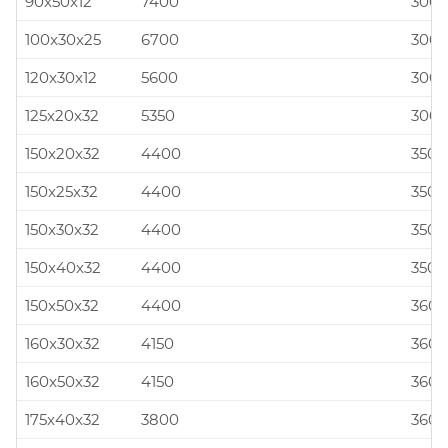
90x50x12
7400
300x
100x30x25
6700
300x
120x30x12
5600
300x
125x20x32
5350
300x
150x20x32
4400
350x
150x25x32
4400
350x
150x30x32
4400
350x
150x40x32
4400
350x
150x50x32
4400
360x
160x30x32
4150
360x
160x50x32
4150
360x
175x40x32
3800
360x