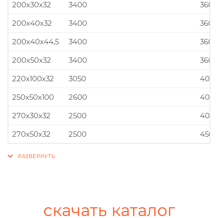
200x30x32
3400
360x
200x40x32
3400
360x
200x40x44,5
3400
360x
200x50x32
3400
360x
220x100x32
3050
400x
250x50x100
2600
400x
270x30x32
2500
400x
270x50x32
2500
450x
скачать каталог