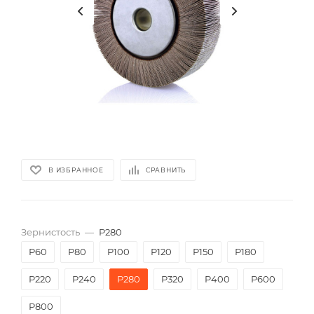
В ИЗБРАННОЕ
СРАВНИТЬ
Зернистость
—
P280
P60
P80
P100
P120
P150
P180
P220
P240
P280
P320
P400
P600
P800