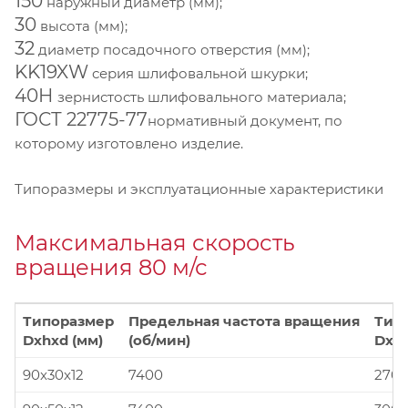
150
наружный диаметр (мм);
30
высота (мм);
32
диаметр посадочного отверстия (мм);
KK19XW
серия шлифовальной шкурки;
40Н
зернистость шлифовального материала;
ГОСТ 22775-77
нормативный документ, по
которому изготовлено изделие.
Типоразмеры и эксплуатационные характеристики
Максимальная скорость
вращения 80 м/с
Типоразмер
Предельная частота вращения
Тип
Dxhxd (мм)
(об/мин)
Dxhx
90x30x12
7400
270x