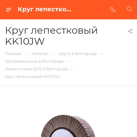
Круг лепестковый KK10JW в Белгороде | Купить по недорогой цене от Абразивного Завода
Круг лепестковый
KK10JW
—
—
—
Главная
Каталог
Круги в Белгороде
—
Шлифовальные в Белгороде
—
Лепестковые (КЛ) в Белгороде
Круг лепестковый KK10JW