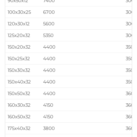
90x50x12
7400
300x
100x30x25
6700
300x
120x30x12
5600
300x
125x20x32
5350
300x
150x20x32
4400
350x
150x25x32
4400
350x
150x30x32
4400
350x
150x40x32
4400
350x
150x50x32
4400
360x
160x30x32
4150
360x
160x50x32
4150
360x
175x40x32
3800
360x