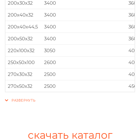
200x30x32
3400
360x
200x40x32
3400
360x
200x40x44,5
3400
360x
200x50x32
3400
360x
220x100x32
3050
400x
250x50x100
2600
400x
270x30x32
2500
400x
270x50x32
2500
450x
скачать каталог