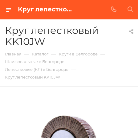
Круг лепестковый KK10JW в Белгороде | Купить по недорогой цене от Абразивного Завода
Круг лепестковый
KK10JW
—
—
—
Главная
Каталог
Круги в Белгороде
—
Шлифовальные в Белгороде
—
Лепестковые (КЛ) в Белгороде
Круг лепестковый KK10JW