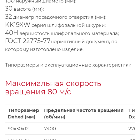
150
наружный диаметр (мм);
30
высота (мм);
32
диаметр посадочного отверстия (мм);
KK19XW
серия шлифовальной шкурки;
40Н
зернистость шлифовального материала;
ГОСТ 22775-77
нормативный документ, по
которому изготовлено изделие.
Типоразмеры и эксплуатационные характеристики
Максимальная скорость
вращения 80 м/с
Типоразмер
Предельная частота вращения
Тип
Dxhxd (мм)
(об/мин)
Dxhx
90x30x12
7400
270x