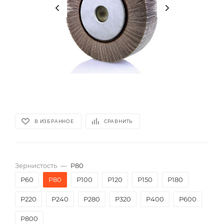
В ИЗБРАННОЕ
СРАВНИТЬ
Зернистость
—
P80
P60
P80
P100
P120
P150
P180
P220
P240
P280
P320
P400
P600
P800