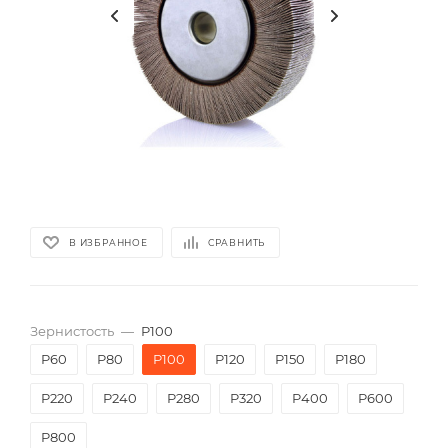
В ИЗБРАННОЕ
СРАВНИТЬ
Зернистость
—
P100
P60
P80
P100
P120
P150
P180
P220
P240
P280
P320
P400
P600
P800