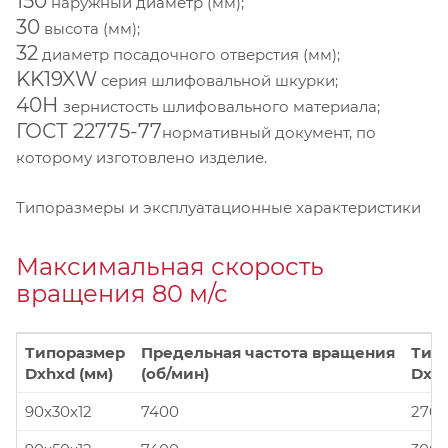
150
наружный диаметр (мм);
30
высота (мм);
32
диаметр посадочного отверстия (мм);
KK19XW
серия шлифовальной шкурки;
40Н
зернистость шлифовального материала;
ГОСТ 22775-77
нормативный документ, по
которому изготовлено изделие.
Типоразмеры и эксплуатационные характеристики
Максимальная скорость
вращения 80 м/с
Типоразмер
Предельная частота вращения
Тип
Dxhxd (мм)
(об/мин)
Dxhx
90x30x12
7400
270x