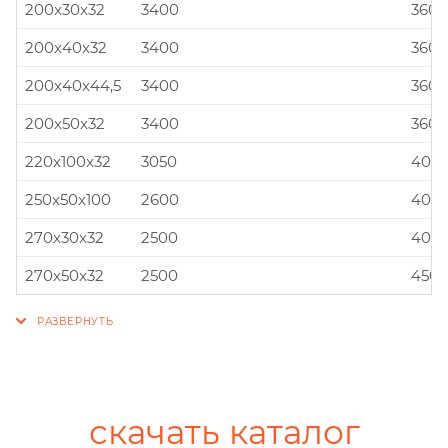
200x30x32
3400
360x
200x40x32
3400
360x
200x40x44,5
3400
360x
200x50x32
3400
360x
220x100x32
3050
400x
250x50x100
2600
400x
270x30x32
2500
400x
270x50x32
2500
450x
скачать каталог