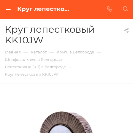
Круг лепестковый KK10JW в Белгороде | Купить по недорогой цене от Абразивного Завода
Круг лепестковый
KK10JW
—
—
—
Главная
Каталог
Круги в Белгороде
—
Шлифовальные в Белгороде
—
Лепестковые (КЛ) в Белгороде
Круг лепестковый KK10JW