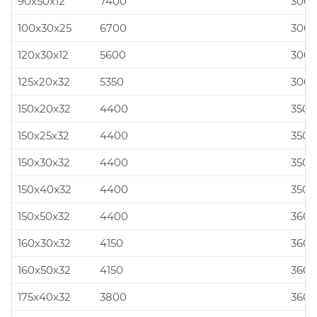
90x50x12
7400
300x
100x30x25
6700
300x
120x30x12
5600
300x
125x20x32
5350
300x
150x20x32
4400
350x
150x25x32
4400
350x
150x30x32
4400
350x
150x40x32
4400
350x
150x50x32
4400
360x
160x30x32
4150
360x
160x50x32
4150
360x
175x40x32
3800
360x