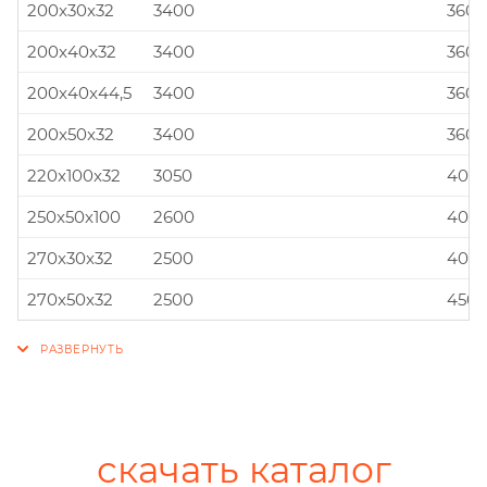
200x30x32
3400
360x
200x40x32
3400
360x
200x40x44,5
3400
360x
200x50x32
3400
360x
220x100x32
3050
400x
250x50x100
2600
400x
270x30x32
2500
400x
270x50x32
2500
450x
скачать каталог