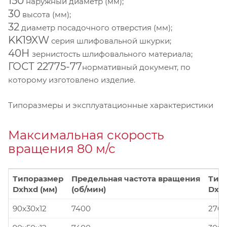
150
наружный диаметр (мм);
30
высота (мм);
32
диаметр посадочного отверстия (мм);
KK19XW
серия шлифовальной шкурки;
40Н
зернистость шлифовального материала;
ГОСТ 22775-77
нормативный документ, по
которому изготовлено изделие.
Типоразмеры и эксплуатационные характеристики
Максимальная скорость
вращения 80 м/с
Типоразмер
Предельная частота вращения
Тип
Dxhxd (мм)
(об/мин)
Dxhx
90x30x12
7400
270x