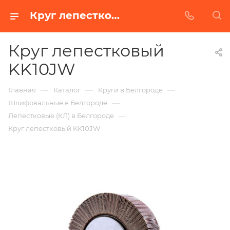
Круг лепестковый KK10JW в Белгороде | Купить по недорогой цене от Абразивного Завода
Круг лепестковый
KK10JW
—
—
—
Главная
Каталог
Круги в Белгороде
—
Шлифовальные в Белгороде
—
Лепестковые (КЛ) в Белгороде
Круг лепестковый KK10JW