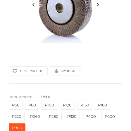
В ИЗБРАННОЕ
СРАВНИТЬ
Зернистость
—
P800
P60
P80
P100
P120
P150
P180
P220
P240
P280
P320
P400
P600
P800