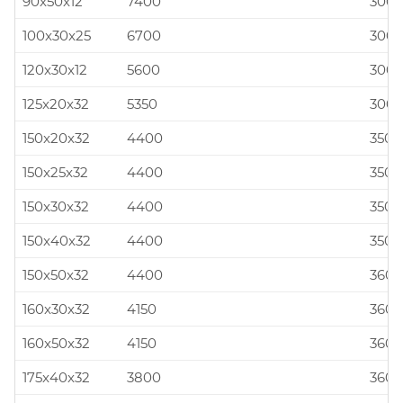
90x50x12
7400
300x
100x30x25
6700
300x
120x30x12
5600
300x
125x20x32
5350
300x
150x20x32
4400
350x
150x25x32
4400
350x
150x30x32
4400
350x
150x40x32
4400
350x
150x50x32
4400
360x
160x30x32
4150
360x
160x50x32
4150
360x
175x40x32
3800
360x