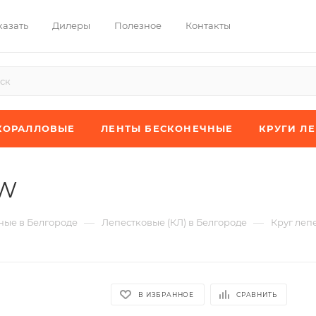
казать
Дилеры
Полезное
Контакты
КОРАЛЛОВЫЕ
ЛЕНТЫ БЕСКОНЕЧНЫЕ
КРУГИ Л
JW
—
—
ые в Белгороде
Лепестковые (КЛ) в Белгороде
Круг леп
В ИЗБРАННОЕ
СРАВНИТЬ