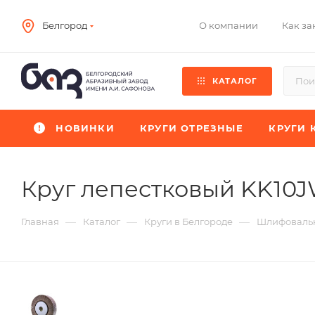
О компании
Как за
Белгород
КАТАЛОГ
НОВИНКИ
КРУГИ ОТРЕЗНЫЕ
КРУГИ 
Круг лепестковый KK10
—
—
—
Главная
Каталог
Круги в Белгороде
Шлифовальн