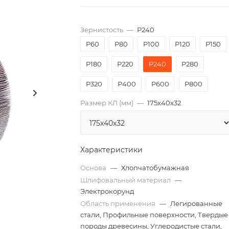
Зернистость
—
P240
P60
P80
P100
P120
P150
P180
P220
P240
P280
P320
P400
P600
P800
Размер КЛ (мм)
—
175x40x32
Характеристики
Основа
—
Хлопчатобумажная
Шлифовальный материал
—
Электрокорунд
Область применения
—
Легированные
стали, Профильные поверхности, Твердые
породы древесины, Углеродистые стали,