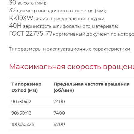
30
высота (мм);
32
диаметр посадочного отверстия (мм);
KK19XW
серия шлифовальной шкурки;
40Н
зернистость шлифовального материала;
ГОСТ 22775-77
нормативный документ, по которо
Типоразмеры и эксплуатационные характеристики
Максимальная скорость вращени
Типоразмер
Предельная частота вращения
Dxhxd (мм)
(об/мин)
90x30x12
7400
90x50x12
7400
100x30x25
6700