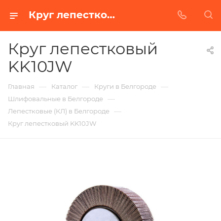
Круг лепестковый KK10JW в Белгороде | Купить по недорогой цене от Абразивного Завода
Круг лепестковый
KK10JW
—
—
—
Главная
Каталог
Круги в Белгороде
—
Шлифовальные в Белгороде
—
Лепестковые (КЛ) в Белгороде
Круг лепестковый KK10JW