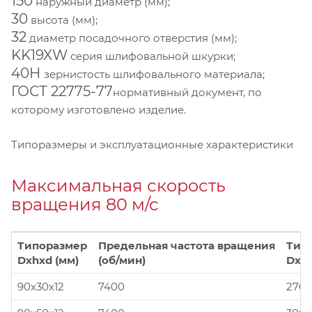
150
наружный диаметр (мм);
30
высота (мм);
32
диаметр посадочного отверстия (мм);
KK19XW
серия шлифовальной шкурки;
40Н
зернистость шлифовального материала;
ГОСТ 22775-77
нормативный документ, по
которому изготовлено изделие.
Типоразмеры и эксплуатационные характеристики
Максимальная скорость
вращения 80 м/с
Типоразмер
Предельная частота вращения
Тип
Dxhxd (мм)
(об/мин)
Dxhx
90x30x12
7400
270x