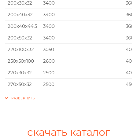
200x30x32
3400
360x
200x40x32
3400
360x
200x40x44,5
3400
360x
200x50x32
3400
360x
220x100x32
3050
400x
250x50x100
2600
400x
270x30x32
2500
400x
270x50x32
2500
450x
скачать каталог