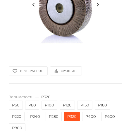
В ИЗБРАННОЕ
СРАВНИТЬ
Зернистость
—
P320
P60
P80
P100
P120
P150
P180
P220
P240
P280
P320
P400
P600
P800