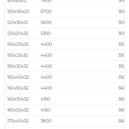
90x50x12
7400
300x
100x30x25
6700
300x
120x30x12
5600
300x
125x20x32
5350
300x
150x20x32
4400
350x
150x25x32
4400
350x
150x30x32
4400
350x
150x40x32
4400
350x
150x50x32
4400
360x
160x30x32
4150
360x
160x50x32
4150
360x
175x40x32
3800
360x