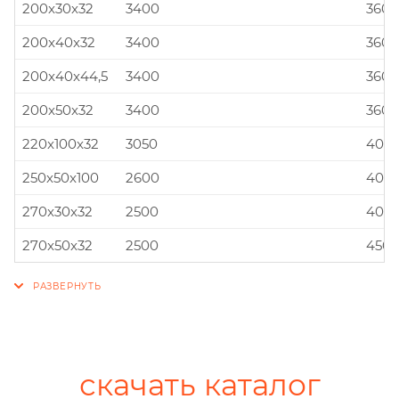
200x30x32
3400
360x
200x40x32
3400
360x
200x40x44,5
3400
360x
200x50x32
3400
360x
220x100x32
3050
400x
250x50x100
2600
400x
270x30x32
2500
400x
270x50x32
2500
450x
скачать каталог