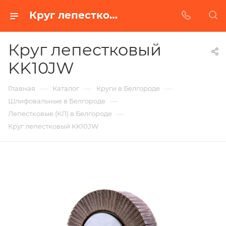
Круг лепестковый KK10JW в Белгороде | Купить по недорогой цене от Абразивного Завода
Круг лепестковый
KK10JW
—
—
—
Главная
Каталог
Круги в Белгороде
—
Шлифовальные в Белгороде
—
Лепестковые (КЛ) в Белгороде
Круг лепестковый KK10JW