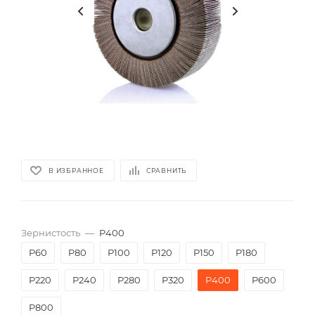
В ИЗБРАННОЕ
СРАВНИТЬ
Зернистость
—
P400
P60
P80
P100
P120
P150
P180
P220
P240
P280
P320
P400
P600
P800