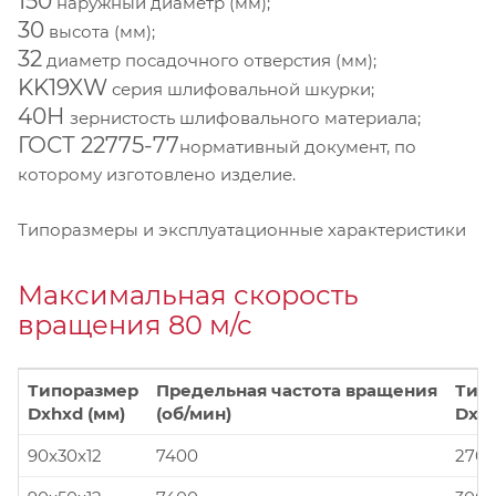
150
наружный диаметр (мм);
30
высота (мм);
32
диаметр посадочного отверстия (мм);
KK19XW
серия шлифовальной шкурки;
40Н
зернистость шлифовального материала;
ГОСТ 22775-77
нормативный документ, по
которому изготовлено изделие.
Типоразмеры и эксплуатационные характеристики
Максимальная скорость
вращения 80 м/с
Типоразмер
Предельная частота вращения
Тип
Dxhxd (мм)
(об/мин)
Dxhx
90x30x12
7400
270x