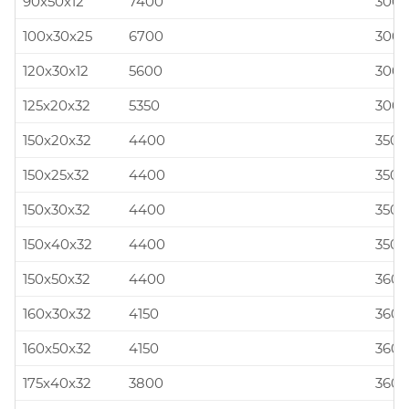
90x50x12
7400
300x
100x30x25
6700
300x
120x30x12
5600
300x
125x20x32
5350
300x
150x20x32
4400
350x
150x25x32
4400
350x
150x30x32
4400
350x
150x40x32
4400
350x
150x50x32
4400
360x
160x30x32
4150
360x
160x50x32
4150
360x
175x40x32
3800
360x