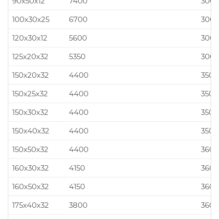
90x50x12
7400
300x
100x30x25
6700
300x
120x30x12
5600
300x
125x20x32
5350
300x
150x20x32
4400
350x
150x25x32
4400
350x
150x30x32
4400
350x
150x40x32
4400
350x
150x50x32
4400
360x
160x30x32
4150
360x
160x50x32
4150
360x
175x40x32
3800
360x