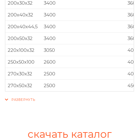
200x30x32
3400
360x
200x40x32
3400
360x
200x40x44,5
3400
360x
200x50x32
3400
360x
220x100x32
3050
400x
250x50x100
2600
400x
270x30x32
2500
400x
270x50x32
2500
450x
скачать каталог