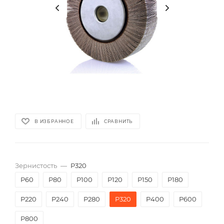
В ИЗБРАННОЕ
СРАВНИТЬ
Зернистость
—
P320
P60
P80
P100
P120
P150
P180
P220
P240
P280
P320
P400
P600
P800