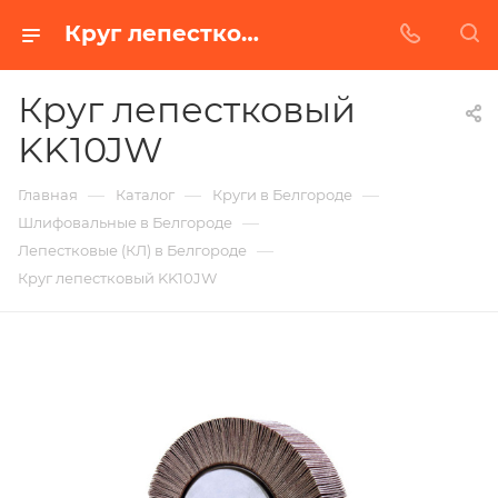
Круг лепестковый KK10JW в Белгороде | Купить по недорогой цене от Абразивного Завода
Круг лепестковый
KK10JW
—
—
—
Главная
Каталог
Круги в Белгороде
—
Шлифовальные в Белгороде
—
Лепестковые (КЛ) в Белгороде
Круг лепестковый KK10JW