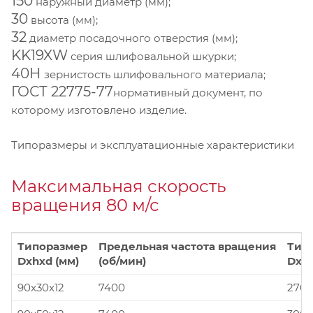
150
наружный диаметр (мм);
30
высота (мм);
32
диаметр посадочного отверстия (мм);
KK19XW
серия шлифовальной шкурки;
40Н
зернистость шлифовального материала;
ГОСТ 22775-77
нормативный документ, по
которому изготовлено изделие.
Типоразмеры и эксплуатационные характеристики
Максимальная скорость
вращения 80 м/с
Типоразмер
Предельная частота вращения
Тип
Dxhxd (мм)
(об/мин)
Dxhx
90x30x12
7400
270x