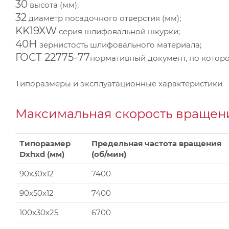
30
высота (мм);
32
диаметр посадочного отверстия (мм);
KK19XW
серия шлифовальной шкурки;
40Н
зернистость шлифовального материала;
ГОСТ 22775-77
нормативный документ, по которо
Типоразмеры и эксплуатационные характеристики
Максимальная скорость вращени
Типоразмер
Предельная частота вращения
Dxhxd (мм)
(об/мин)
90x30x12
7400
90x50x12
7400
100x30x25
6700