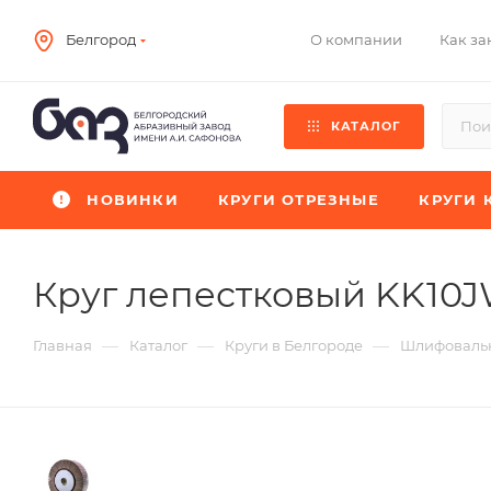
О компании
Как за
Белгород
КАТАЛОГ
НОВИНКИ
КРУГИ ОТРЕЗНЫЕ
КРУГИ 
Круг лепестковый KK10
—
—
—
Главная
Каталог
Круги в Белгороде
Шлифовальн