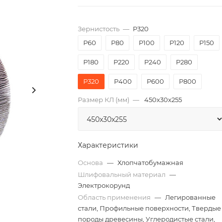
Зернистость
—
P320
P60
P80
P100
P120
P150
P180
P220
P240
P280
P320
P400
P600
P800
Размер КЛ (мм)
—
450x30x255
Характеристики
Основа
—
Хлопчатобумажная
Шлифовальный материал
—
Электрокорунд
Область применения
—
Легированные
стали, Профильные поверхности, Твердые
породы древесины, Углеродистые стали,