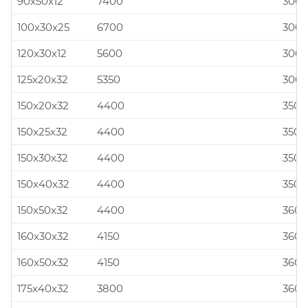
90x50x12
7400
300x
100x30x25
6700
300x
120x30x12
5600
300x
125x20x32
5350
300x
150x20x32
4400
350x
150x25x32
4400
350x
150x30x32
4400
350x
150x40x32
4400
350x
150x50x32
4400
360x
160x30x32
4150
360x
160x50x32
4150
360x
175x40x32
3800
360x