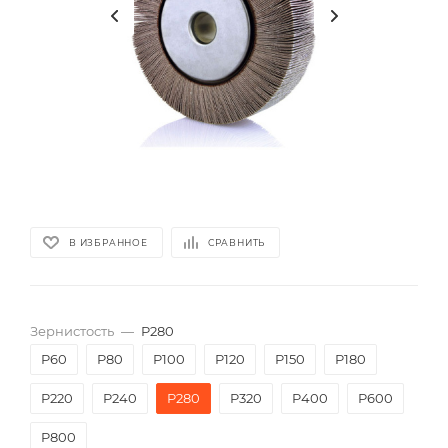
В ИЗБРАННОЕ
СРАВНИТЬ
Зернистость
—
P280
P60
P80
P100
P120
P150
P180
P220
P240
P280
P320
P400
P600
P800