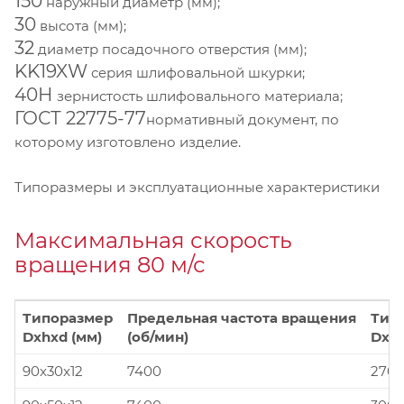
150
наружный диаметр (мм);
30
высота (мм);
32
диаметр посадочного отверстия (мм);
KK19XW
серия шлифовальной шкурки;
40Н
зернистость шлифовального материала;
ГОСТ 22775-77
нормативный документ, по
которому изготовлено изделие.
Типоразмеры и эксплуатационные характеристики
Максимальная скорость
вращения 80 м/с
Типоразмер
Предельная частота вращения
Тип
Dxhxd (мм)
(об/мин)
Dxhx
90x30x12
7400
270x