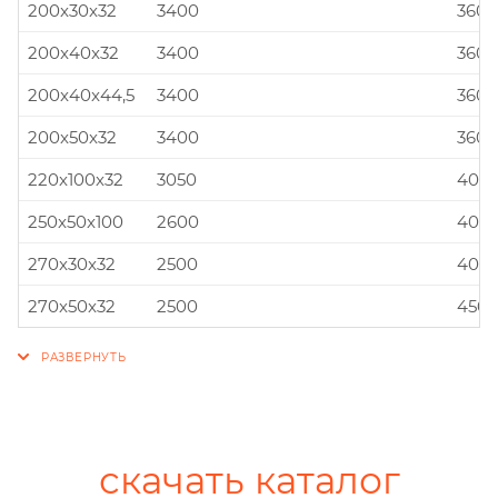
200x30x32
3400
360x
200x40x32
3400
360x
200x40x44,5
3400
360x
200x50x32
3400
360x
220x100x32
3050
400x
250x50x100
2600
400x
270x30x32
2500
400x
270x50x32
2500
450x
скачать каталог