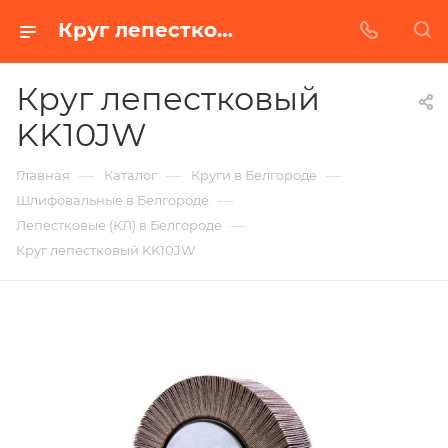
Круг лепестковый KK10JW в Белгороде | Купить по недорогой цене от Абразивного Завода
Круг лепестковый
KK10JW
—
—
—
Главная
Каталог
Круги в Белгороде
—
Шлифовальные в Белгороде
—
Лепестковые (КЛ) в Белгороде
Круг лепестковый KK10JW