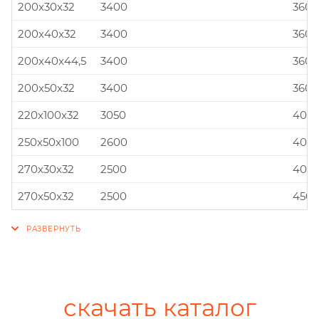
200x30x32
3400
360x
200x40x32
3400
360x
200x40x44,5
3400
360x
200x50x32
3400
360x
220x100x32
3050
400x
250x50x100
2600
400x
270x30x32
2500
400x
270x50x32
2500
450x
скачать каталог