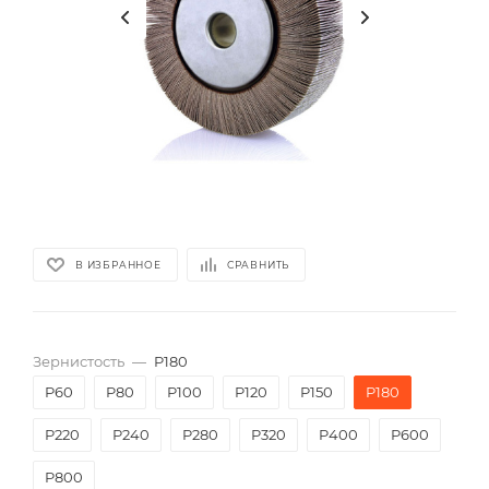
В ИЗБРАННОЕ
СРАВНИТЬ
Зернистость
—
P180
P60
P80
P100
P120
P150
P180
P220
P240
P280
P320
P400
P600
P800