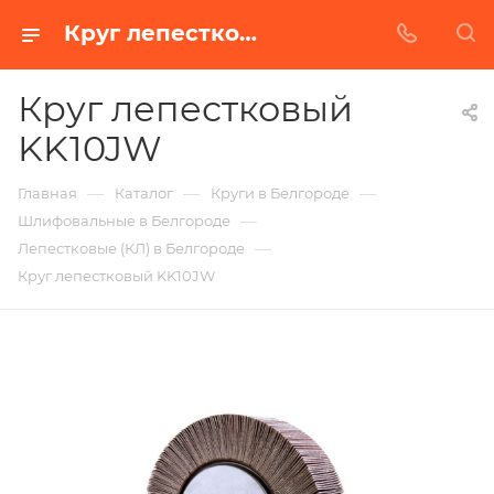
Круг лепестковый KK10JW в Белгороде | Купить по недорогой цене от Абразивного Завода
Круг лепестковый
KK10JW
—
—
—
Главная
Каталог
Круги в Белгороде
—
Шлифовальные в Белгороде
—
Лепестковые (КЛ) в Белгороде
Круг лепестковый KK10JW