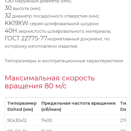
150
наружный диаметр (мм);
30
высота (мм);
32
диаметр посадочного отверстия (мм);
KK19XW
серия шлифовальной шкурки;
40Н
зернистость шлифовального материала;
ГОСТ 22775-77
нормативный документ, по
которому изготовлено изделие.
Типоразмеры и эксплуатационные характеристики
Максимальная скорость
вращения 80 м/с
Типоразмер
Предельная частота вращения
Тип
Dxhxd (мм)
(об/мин)
Dxhx
90x30x12
7400
270x