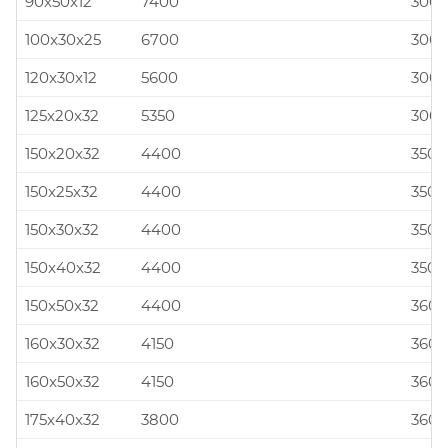
90x50x12
7400
300x
100x30x25
6700
300x
120x30x12
5600
300x
125x20x32
5350
300x
150x20x32
4400
350x
150x25x32
4400
350x
150x30x32
4400
350x
150x40x32
4400
350x
150x50x32
4400
360x
160x30x32
4150
360x
160x50x32
4150
360x
175x40x32
3800
360x