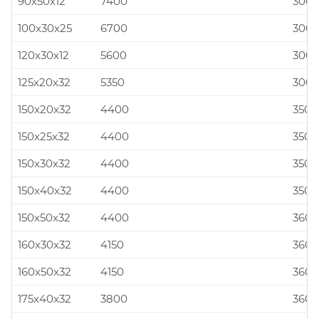
90x50x12
7400
300x
100x30x25
6700
300x
120x30x12
5600
300x
125x20x32
5350
300x
150x20x32
4400
350x
150x25x32
4400
350x
150x30x32
4400
350x
150x40x32
4400
350x
150x50x32
4400
360x
160x30x32
4150
360x
160x50x32
4150
360x
175x40x32
3800
360x