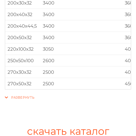
200x30x32
3400
360x
200x40x32
3400
360x
200x40x44,5
3400
360x
200x50x32
3400
360x
220x100x32
3050
400x
250x50x100
2600
400x
270x30x32
2500
400x
270x50x32
2500
450x
скачать каталог