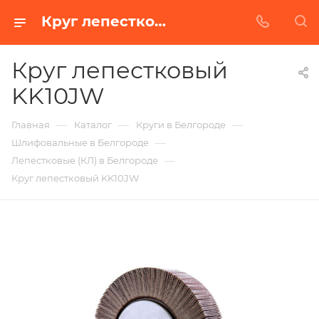
Круг лепестковый KK10JW в Белгороде | Купить по недорогой цене от Абразивного Завода
Круг лепестковый
KK10JW
—
—
—
Главная
Каталог
Круги в Белгороде
—
Шлифовальные в Белгороде
—
Лепестковые (КЛ) в Белгороде
Круг лепестковый KK10JW