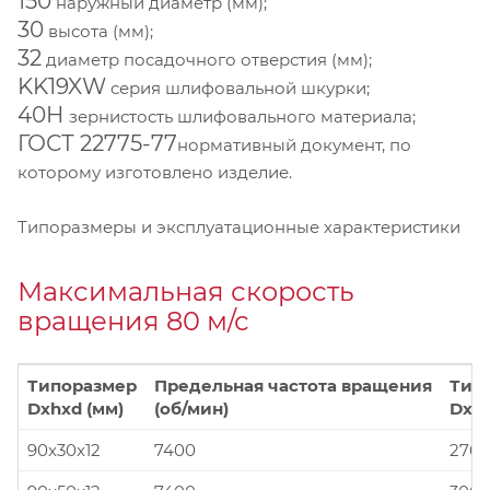
150
наружный диаметр (мм);
30
высота (мм);
32
диаметр посадочного отверстия (мм);
KK19XW
серия шлифовальной шкурки;
40Н
зернистость шлифовального материала;
ГОСТ 22775-77
нормативный документ, по
которому изготовлено изделие.
Типоразмеры и эксплуатационные характеристики
Максимальная скорость
вращения 80 м/с
Типоразмер
Предельная частота вращения
Тип
Dxhxd (мм)
(об/мин)
Dxhx
90x30x12
7400
270x