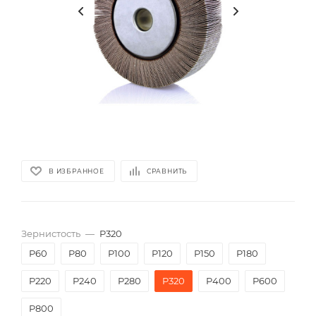
В ИЗБРАННОЕ
СРАВНИТЬ
Зернистость
—
P320
P60
P80
P100
P120
P150
P180
P220
P240
P280
P320
P400
P600
P800