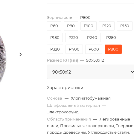
Зернистость
—
P800
P60
P80
P100
P120
P150
P180
P220
P240
P280
P320
P400
P600
P800
Размер КЛ (мм)
—
90x50x12
Характеристики
Основа
—
Хлопчатобумажная
Шлифовальный материал
—
Электрокорунд
Область применения
—
Легированные
стали, Профильные поверхности, Твердые
породы древесины, Углеродистые стали,