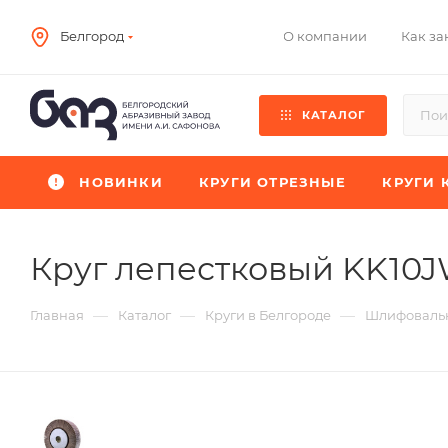
О компании
Как за
Белгород
КАТАЛОГ
НОВИНКИ
КРУГИ ОТРЕЗНЫЕ
КРУГИ 
Круг лепестковый KK10
—
—
—
Главная
Каталог
Круги в Белгороде
Шлифовальн