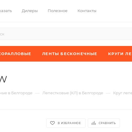
казать
Дилеры
Полезное
Контакты
КОРАЛЛОВЫЕ
ЛЕНТЫ БЕСКОНЕЧНЫЕ
КРУГИ Л
JW
—
—
ые в Белгороде
Лепестковые (КЛ) в Белгороде
Круг леп
В ИЗБРАННОЕ
СРАВНИТЬ