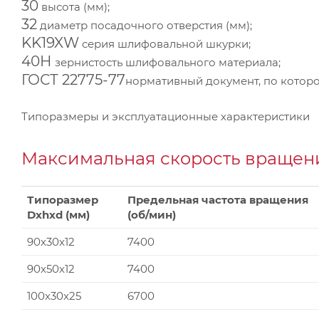
30
высота (мм);
32
диаметр посадочного отверстия (мм);
KK19XW
серия шлифовальной шкурки;
40Н
зернистость шлифовального материала;
ГОСТ 22775-77
нормативный документ, по которо
Типоразмеры и эксплуатационные характеристики
Максимальная скорость вращени
Типоразмер
Предельная частота вращения
Dxhxd (мм)
(об/мин)
90x30x12
7400
90x50x12
7400
100x30x25
6700