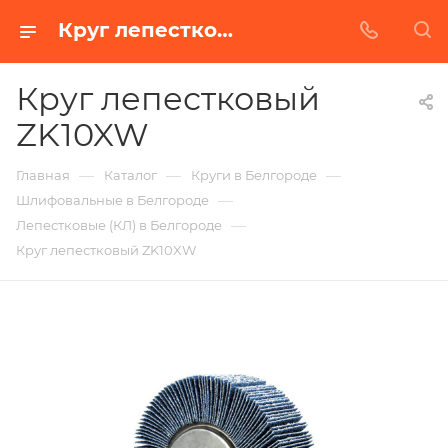
Круг лепестковый ZK10XW в Белгороде | Купить по недорогой цене от Абразивного Завода
Круг лепестковый
ZK10XW
—
—
—
Главная
Каталог
Круги в Белгороде
—
Шлифовальные в Белгороде
—
Лепестковые (КЛ) в Белгороде
Круг лепестковый ZK10XW