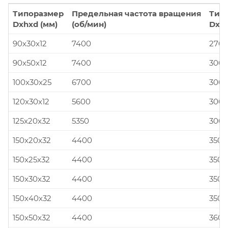
Типоразмер
Предельная частота вращения
Тип
Dxhxd (мм)
(об/мин)
Dxhx
90x30x12
7400
270x
90x50x12
7400
300x
100x30x25
6700
300x
120x30x12
5600
300x
125x20x32
5350
300x
150x20x32
4400
350x
150x25x32
4400
350x
150x30x32
4400
350x
150x40x32
4400
350x
150x50x32
4400
360x