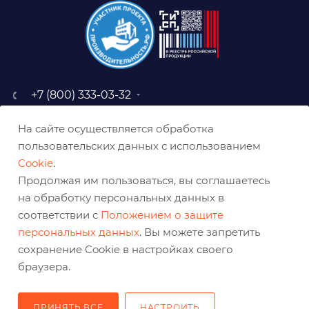
+7 (800) 333-03-32
sale@belabraziv.ru
На сайте осуществляется обработка
baz@belabraziv.ru
пользовательских данных с использованием
308009, Россия, г. Белгород,
Cookie
.
ул. Михайловское шоссе, 2а
Продолжая им пользоваться, вы соглашаетесь
на обработку персональных данных в
соответствии с
Положением о защите
персональных данных
. Вы можете запретить
сохранение Cookie в настройках своего
браузера.
ПРИНЯТЬ ВСЕ
НАСТРОИТЬ