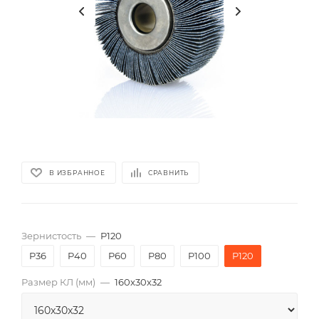
В ИЗБРАННОЕ
СРАВНИТЬ
Зернистость
—
P120
P36
P40
P60
P80
P100
P120
Размер КЛ (мм)
—
160x30x32