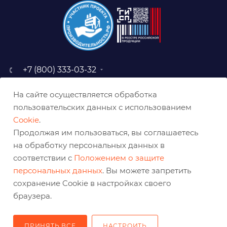
+7 (800) 333-03-32
sale@belabraziv.ru
На сайте осуществляется обработка
baz@belabraziv.ru
пользовательских данных с использованием
308009, Россия, г. Белгород,
Cookie
.
ул. Михайловское шоссе, 2а
Продолжая им пользоваться, вы соглашаетесь
на обработку персональных данных в
соответствии с
Положением о защите
персональных данных
. Вы можете запретить
сохранение Cookie в настройках своего
браузера.
ПРИНЯТЬ ВСЕ
НАСТРОИТЬ