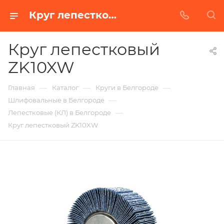
Круг лепестковый ZK10XW в Белгороде | Купить по недорогой цене от Абразивного Завода
Круг лепестковый
ZK10XW
—
—
—
Главная
Каталог
Круги в Белгороде
—
Шлифовальные в Белгороде
—
Лепестковые (КЛ) в Белгороде
Круг лепестковый ZK10XW