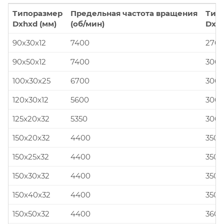
Типоразмер
Предельная частота вращения
Тип
Dxhxd (мм)
(об/мин)
Dxhx
90x30x12
7400
270x
90x50x12
7400
300x
100x30x25
6700
300x
120x30x12
5600
300x
125x20x32
5350
300x
150x20x32
4400
350x
150x25x32
4400
350x
150x30x32
4400
350x
150x40x32
4400
350x
150x50x32
4400
360x