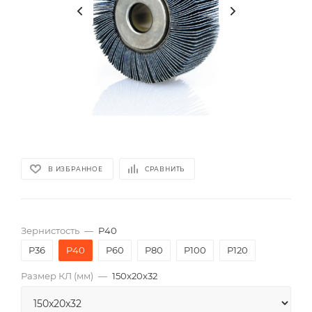
В ИЗБРАННОЕ
СРАВНИТЬ
Зернистость
—
P40
P36
P40
P60
P80
P100
P120
Размер КЛ (мм)
—
150x20x32