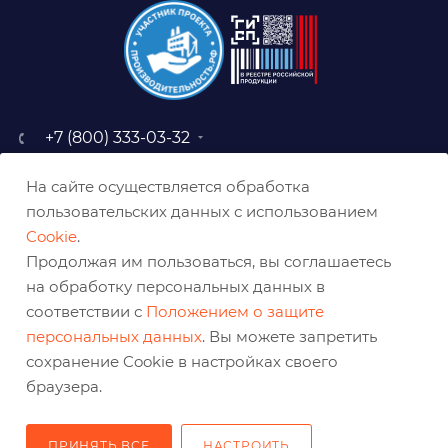
+7 (800) 333-03-32
sale@belabraziv.ru
На сайте осуществляется обработка
baz@belabraziv.ru
пользовательских данных с использованием
308009, Россия, г. Белгород,
Cookie
.
ул. Михайловское шоссе, 2а
Продолжая им пользоваться, вы соглашаетесь
на обработку персональных данных в
соответствии с
Положением о защите
персональных данных
. Вы можете запретить
сохранение Cookie в настройках своего
браузера.
ПРИНЯТЬ ВСЕ
НАСТРОИТЬ