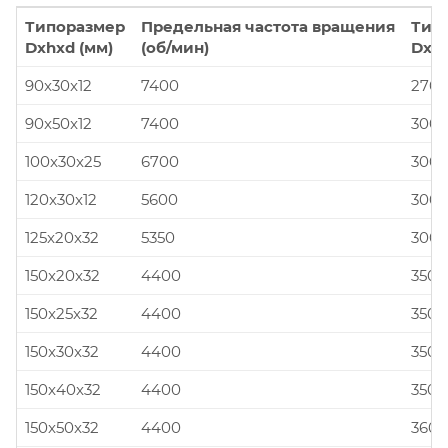
Типоразмер
Предельная частота вращения
Тип
Dxhxd (мм)
(об/мин)
Dxhx
90x30x12
7400
270x
90x50x12
7400
300x
100x30x25
6700
300x
120x30x12
5600
300x
125x20x32
5350
300x
150x20x32
4400
350x
150x25x32
4400
350x
150x30x32
4400
350x
150x40x32
4400
350x
150x50x32
4400
360x