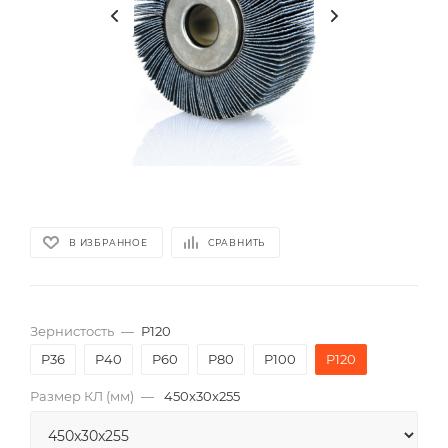
В ИЗБРАННОЕ
СРАВНИТЬ
Зернистость
—
P120
P36
P40
P60
P80
P100
P120
Размер КЛ (мм)
—
450x30x255