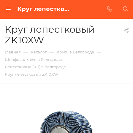
Круг лепестковый ZK10XW в Белгороде | Купить по недорогой цене от Абразивного Завода
Круг лепестковый
ZK10XW
—
—
—
Главная
Каталог
Круги в Белгороде
—
Шлифовальные в Белгороде
—
Лепестковые (КЛ) в Белгороде
Круг лепестковый ZK10XW