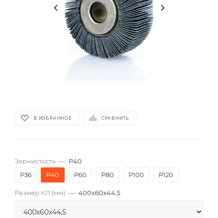
В ИЗБРАННОЕ
СРАВНИТЬ
Зернистость
—
P40
P36
P40
P60
P80
P100
P120
Размер КЛ (мм)
—
400x60x44,5