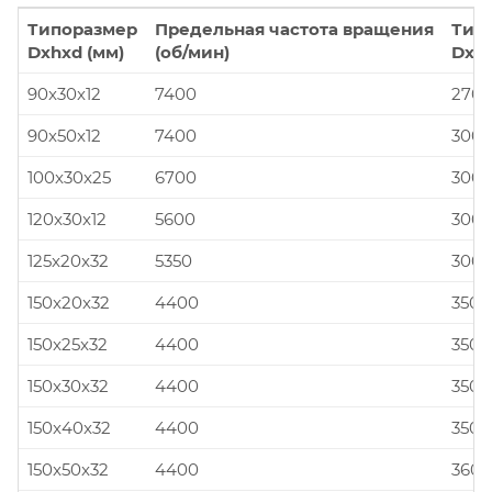
Типоразмер
Предельная частота вращения
Тип
Dxhxd (мм)
(об/мин)
Dxhx
90x30x12
7400
270x
90x50x12
7400
300x
100x30x25
6700
300x
120x30x12
5600
300x
125x20x32
5350
300x
150x20x32
4400
350x
150x25x32
4400
350x
150x30x32
4400
350x
150x40x32
4400
350x
150x50x32
4400
360x