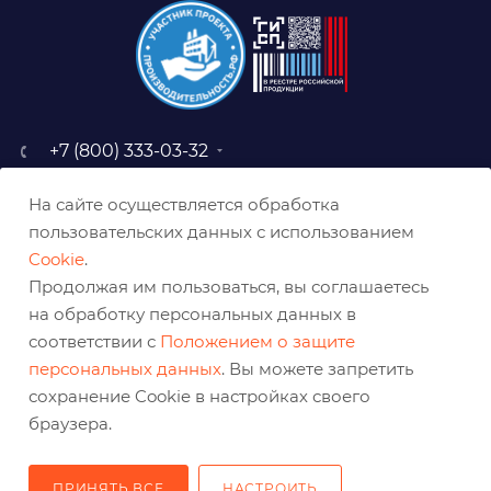
+7 (800) 333-03-32
sale@belabraziv.ru
На сайте осуществляется обработка
baz@belabraziv.ru
пользовательских данных с использованием
308009, Россия, г. Белгород,
Cookie
.
ул. Михайловское шоссе, 2а
Продолжая им пользоваться, вы соглашаетесь
на обработку персональных данных в
соответствии с
Положением о защите
персональных данных
. Вы можете запретить
сохранение Cookie в настройках своего
браузера.
ПРИНЯТЬ ВСЕ
НАСТРОИТЬ