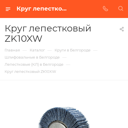
Круг лепестковый ZK10XW в Белгороде | Купить по недорогой цене от Абразивного Завода
Круг лепестковый
ZK10XW
—
—
—
Главная
Каталог
Круги в Белгороде
—
Шлифовальные в Белгороде
—
Лепестковые (КЛ) в Белгороде
Круг лепестковый ZK10XW