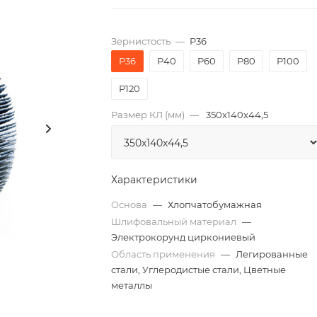
Зернистость
—
P36
P36
P40
P60
P80
P100
P120
Размер КЛ (мм)
—
350x140x44,5
Характеристики
Основа
—
Хлопчатобумажная
Шлифовальный материал
—
Электрокорунд циркониевый
Область применения
—
Легированные
стали, Углеродистые стали, Цветные
металлы