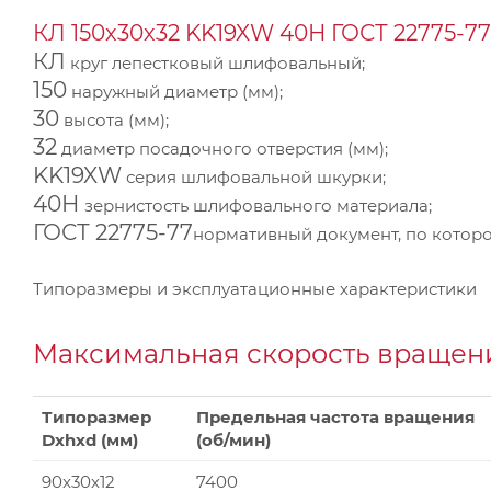
КЛ 150х30х32 KK19XW 40Н ГОСТ 22775-77
КЛ
круг лепестковый шлифовальный;
150
наружный диаметр (мм);
30
высота (мм);
32
диаметр посадочного отверстия (мм);
KK19XW
серия шлифовальной шкурки;
40Н
зернистость шлифовального материала;
ГОСТ 22775-77
нормативный документ, по которо
Типоразмеры и эксплуатационные характеристики
Максимальная скорость вращени
Типоразмер
Предельная частота вращения
Dxhxd (мм)
(об/мин)
90x30x12
7400