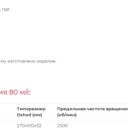
, где
му изготовлено изделие.
я 80 м/с
Типоразмер
Предельная частота вращени
Dxhxd (мм)
(об/мин)
270x100x32
2500