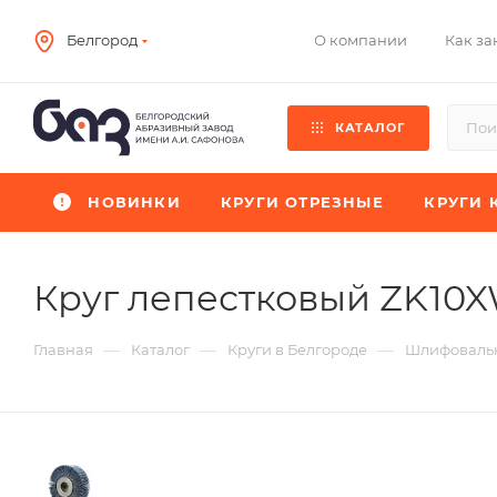
О компании
Как за
Белгород
КАТАЛОГ
НОВИНКИ
КРУГИ ОТРЕЗНЫЕ
КРУГИ 
Круг лепестковый ZK10
—
—
—
Главная
Каталог
Круги в Белгороде
Шлифовальн