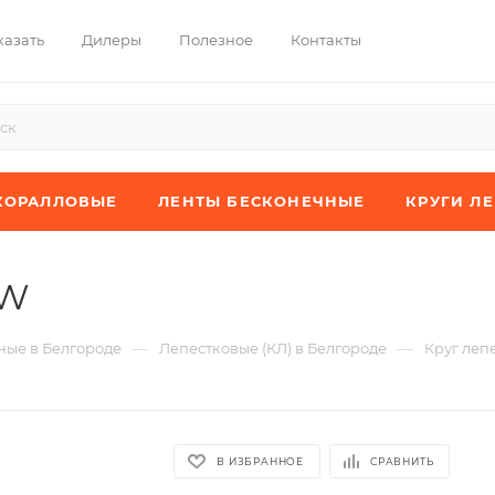
казать
Дилеры
Полезное
Контакты
КОРАЛЛОВЫЕ
ЛЕНТЫ БЕСКОНЕЧНЫЕ
КРУГИ Л
XW
—
—
ые в Белгороде
Лепестковые (КЛ) в Белгороде
Круг леп
В ИЗБРАННОЕ
СРАВНИТЬ