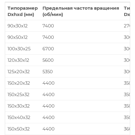
Типоразмер
Предельная частота вращения
Тип
Dxhxd (мм)
(об/мин)
Dxhx
90x30x12
7400
270x
90x50x12
7400
300x
100x30x25
6700
300x
120x30x12
5600
300x
125x20x32
5350
300x
150x20x32
4400
350x
150x25x32
4400
350x
150x30x32
4400
350x
150x40x32
4400
350x
150x50x32
4400
360x