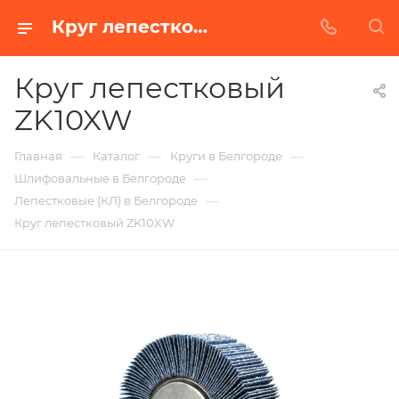
Круг лепестковый ZK10XW в Белгороде | Купить по недорогой цене от Абразивного Завода
Круг лепестковый
ZK10XW
—
—
—
Главная
Каталог
Круги в Белгороде
—
Шлифовальные в Белгороде
—
Лепестковые (КЛ) в Белгороде
Круг лепестковый ZK10XW