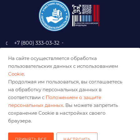
+7 (800) 333-03-32
sale@belabraziv.ru
На сайте осуществляется обработка
baz@belabraziv.ru
пользовательских данных с использованием
308009, Россия, г. Белгород,
Cookie
.
ул. Михайловское шоссе, 2а
Продолжая им пользоваться, вы соглашаетесь
на обработку персональных данных в
соответствии с
Положением о защите
персональных данных
. Вы можете запретить
сохранение Cookie в настройках своего
браузера.
ПРИНЯТЬ ВСЕ
НАСТРОИТЬ