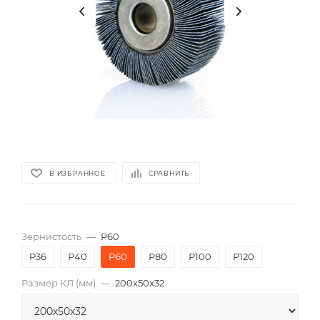
В ИЗБРАННОЕ
СРАВНИТЬ
Зернистость
—
P60
P36
P40
P60
P80
P100
P120
Размер КЛ (мм)
—
200x50x32