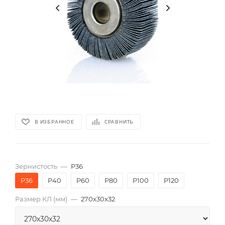
В ИЗБРАННОЕ
СРАВНИТЬ
Зернистость
—
P36
P36
P40
P60
P80
P100
P120
Размер КЛ (мм)
—
270x30x32