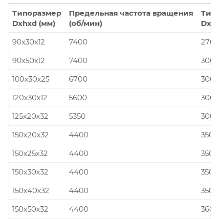
Типоразмер
Предельная частота вращения
Тип
Dxhxd (мм)
(об/мин)
Dxhx
90x30x12
7400
270x
90x50x12
7400
300x
100x30x25
6700
300x
120x30x12
5600
300x
125x20x32
5350
300x
150x20x32
4400
350x
150x25x32
4400
350x
150x30x32
4400
350x
150x40x32
4400
350x
150x50x32
4400
360x