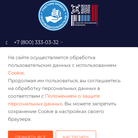
+7 (800) 333-03-32
sale@belabraziv.ru
На сайте осуществляется обработка
baz@belabraziv.ru
пользовательских данных с использованием
308009, Россия, г. Белгород,
Cookie
.
ул. Михайловское шоссе, 2а
Продолжая им пользоваться, вы соглашаетесь
на обработку персональных данных в
соответствии с
Положением о защите
персональных данных
. Вы можете запретить
сохранение Cookie в настройках своего
браузера.
ПРИНЯТЬ ВСЕ
НАСТРОИТЬ