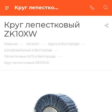
Круг лепестковый ZK10XW в Белгороде | Купить по недорогой цене от Абразивного Завода
Круг лепестковый
ZK10XW
—
—
—
Главная
Каталог
Круги в Белгороде
—
Шлифовальные в Белгороде
—
Лепестковые (КЛ) в Белгороде
Круг лепестковый ZK10XW