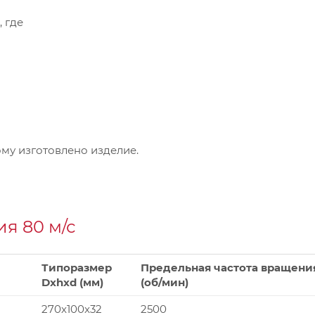
, где
му изготовлено изделие.
я 80 м/с
Типоразмер
Предельная частота вращени
Dxhxd (мм)
(об/мин)
270x100x32
2500