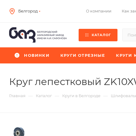
О компании
Как за
Белгород
КАТАЛОГ
НОВИНКИ
КРУГИ ОТРЕЗНЫЕ
КРУГИ 
Круг лепестковый ZK10
—
—
—
Главная
Каталог
Круги в Белгороде
Шлифовальн