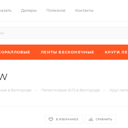
казать
Дилеры
Полезное
Контакты
КОРАЛЛОВЫЕ
ЛЕНТЫ БЕСКОНЕЧНЫЕ
КРУГИ Л
XW
—
—
ые в Белгороде
Лепестковые (КЛ) в Белгороде
Круг леп
В ИЗБРАННОЕ
СРАВНИТЬ