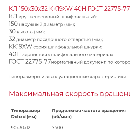
КЛ 150х30х32 KK19XW 40Н ГОСТ 22775-77
КЛ
круг лепестковый шлифовальный;
150
наружный диаметр (мм);
30
высота (мм);
32
диаметр посадочного отверстия (мм);
KK19XW
серия шлифовальной шкурки;
40Н
зернистость шлифовального материала;
ГОСТ 22775-77
нормативный документ, по которо
Типоразмеры и эксплуатационные характеристики
Максимальная скорость вращени
Типоразмер
Предельная частота вращения
Dxhxd (мм)
(об/мин)
90x30x12
7400