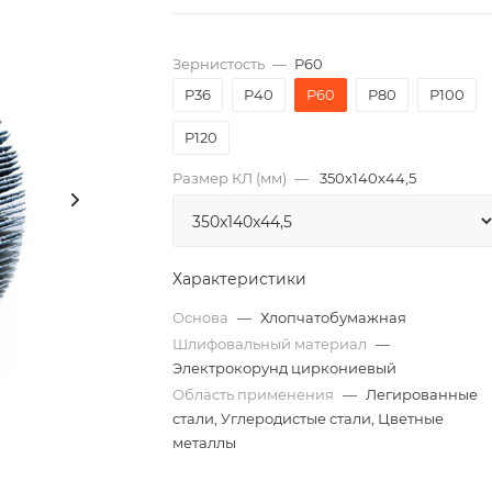
Зернистость
—
P60
P36
P40
P60
P80
P100
P120
Размер КЛ (мм)
—
350x140x44,5
Характеристики
Основа
—
Хлопчатобумажная
Шлифовальный материал
—
Электрокорунд циркониевый
Область применения
—
Легированные
стали, Углеродистые стали, Цветные
металлы