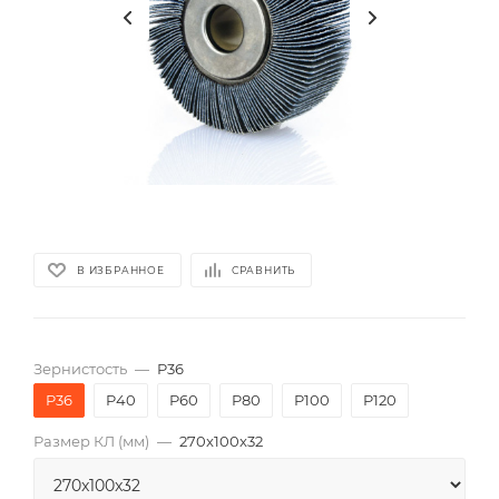
В ИЗБРАННОЕ
СРАВНИТЬ
Зернистость
—
P36
P36
P40
P60
P80
P100
P120
Размер КЛ (мм)
—
270x100x32