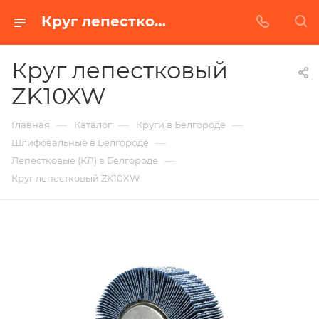
Круг лепестковый ZK10XW в Белгороде | Купить по недорогой цене от Абразивного Завода
Круг лепестковый
ZK10XW
—
—
—
Главная
Каталог
Круги в Белгороде
—
Шлифовальные в Белгороде
—
Лепестковые (КЛ) в Белгороде
Круг лепестковый ZK10XW