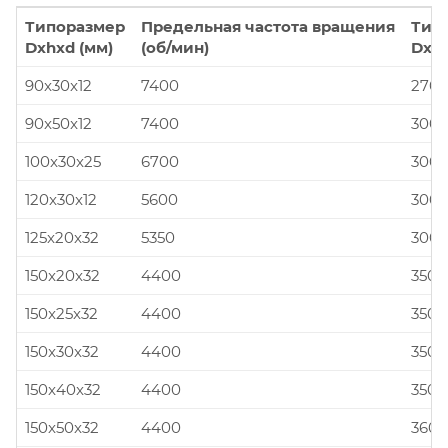
Типоразмер
Предельная частота вращения
Тип
Dxhxd (мм)
(об/мин)
Dxhx
90x30x12
7400
270x
90x50x12
7400
300x
100x30x25
6700
300x
120x30x12
5600
300x
125x20x32
5350
300x
150x20x32
4400
350x
150x25x32
4400
350x
150x30x32
4400
350x
150x40x32
4400
350x
150x50x32
4400
360x