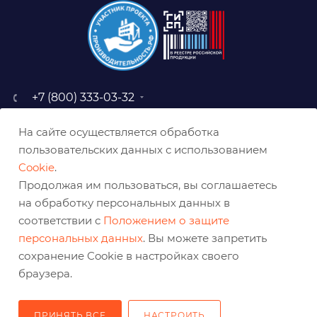
+7 (800) 333-03-32
sale@belabraziv.ru
На сайте осуществляется обработка
baz@belabraziv.ru
пользовательских данных с использованием
308009, Россия, г. Белгород,
Cookie
.
ул. Михайловское шоссе, 2а
Продолжая им пользоваться, вы соглашаетесь
на обработку персональных данных в
соответствии с
Положением о защите
персональных данных
. Вы можете запретить
сохранение Cookie в настройках своего
браузера.
ПРИНЯТЬ ВСЕ
НАСТРОИТЬ