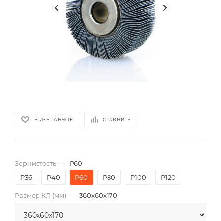
В ИЗБРАННОЕ
СРАВНИТЬ
Зернистость
—
P60
P36
P40
P60
P80
P100
P120
Размер КЛ (мм)
—
360x60x170