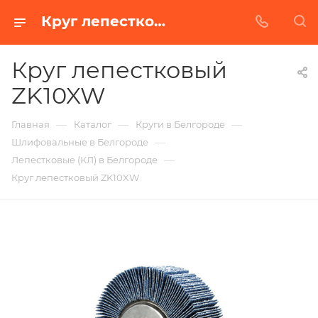
Круг лепестковый ZK10XW в Белгороде | Купить по недорогой цене от Абразивного Завода
Круг лепестковый
ZK10XW
—
—
—
Главная
Каталог
Круги в Белгороде
—
Шлифовальные в Белгороде
—
Лепестковые (КЛ) в Белгороде
Круг лепестковый ZK10XW