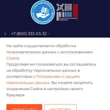
+7 (800) 333-03-32
sale@belabraziv.ru
На сайте осуществляется обработка
baz@belabraziv.ru
пользовательских данных с использованием
308009, Россия, г. Белгород,
Cookie
.
ул. Михайловское шоссе, 2а
Продолжая им пользоваться, вы соглашаетесь
на обработку персональных данных в
соответствии с
Положением о защите
персональных данных
. Вы можете запретить
сохранение Cookie в настройках своего
браузера.
ПРИНЯТЬ ВСЕ
НАСТРОИТЬ