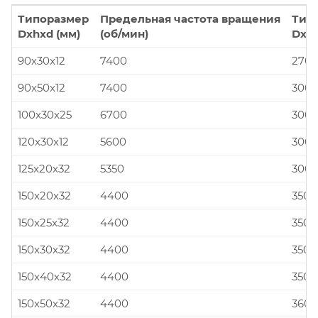
Типоразмер
Предельная частота вращения
Тип
Dxhxd (мм)
(об/мин)
Dxhx
90x30x12
7400
270x
90x50x12
7400
300x
100x30x25
6700
300x
120x30x12
5600
300x
125x20x32
5350
300x
150x20x32
4400
350x
150x25x32
4400
350x
150x30x32
4400
350x
150x40x32
4400
350x
150x50x32
4400
360x