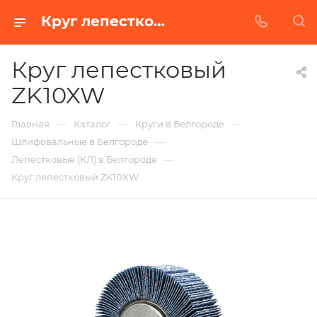
Круг лепестковый ZK10XW в Белгороде | Купить по недорогой цене от Абразивного Завода
Круг лепестковый
ZK10XW
—
—
—
Главная
Каталог
Круги в Белгороде
—
Шлифовальные в Белгороде
—
Лепестковые (КЛ) в Белгороде
Круг лепестковый ZK10XW