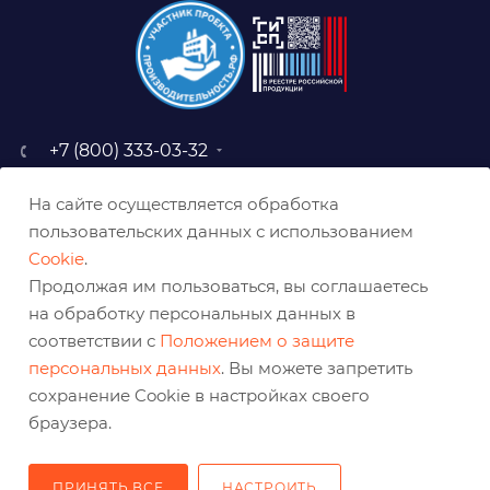
+7 (800) 333-03-32
sale@belabraziv.ru
На сайте осуществляется обработка
baz@belabraziv.ru
пользовательских данных с использованием
308009, Россия, г. Белгород,
Cookie
.
ул. Михайловское шоссе, 2а
Продолжая им пользоваться, вы соглашаетесь
на обработку персональных данных в
соответствии с
Положением о защите
персональных данных
. Вы можете запретить
сохранение Cookie в настройках своего
браузера.
ПРИНЯТЬ ВСЕ
НАСТРОИТЬ