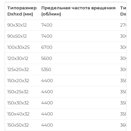
Типоразмер
Предельная частота вращения
Тип
Dxhxd (мм)
(об/мин)
Dxhx
90x30x12
7400
270x
90x50x12
7400
300x
100x30x25
6700
300x
120x30x12
5600
300x
125x20x32
5350
300x
150x20x32
4400
350x
150x25x32
4400
350x
150x30x32
4400
350x
150x40x32
4400
350x
150x50x32
4400
360x