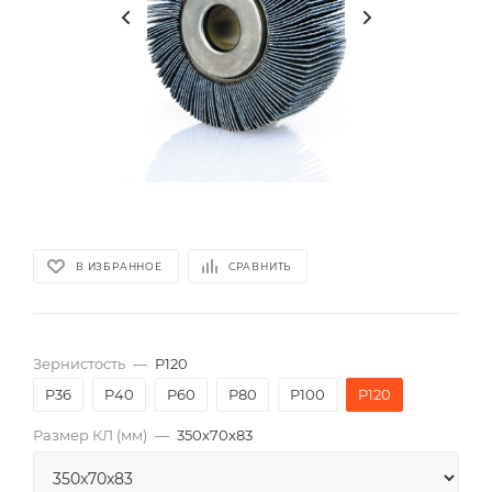
В ИЗБРАННОЕ
СРАВНИТЬ
Зернистость
—
P120
P36
P40
P60
P80
P100
P120
Размер КЛ (мм)
—
350x70x83