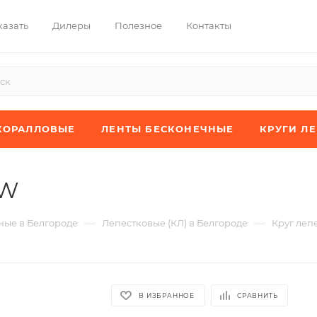
казать
Дилеры
Полезное
Контакты
КОРАЛЛОВЫЕ
ЛЕНТЫ БЕСКОНЕЧНЫЕ
КРУГИ Л
XW
—
—
ые в Белгороде
Лепестковые (КЛ) в Белгороде
Круг леп
В ИЗБРАННОЕ
СРАВНИТЬ