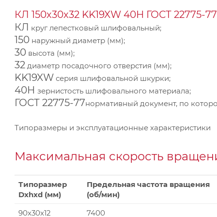
КЛ 150х30х32 KK19XW 40Н ГОСТ 22775-77
КЛ
круг лепестковый шлифовальный;
150
наружный диаметр (мм);
30
высота (мм);
32
диаметр посадочного отверстия (мм);
KK19XW
серия шлифовальной шкурки;
40Н
зернистость шлифовального материала;
ГОСТ 22775-77
нормативный документ, по которо
Типоразмеры и эксплуатационные характеристики
Максимальная скорость вращени
Типоразмер
Предельная частота вращения
Dxhxd (мм)
(об/мин)
90x30x12
7400