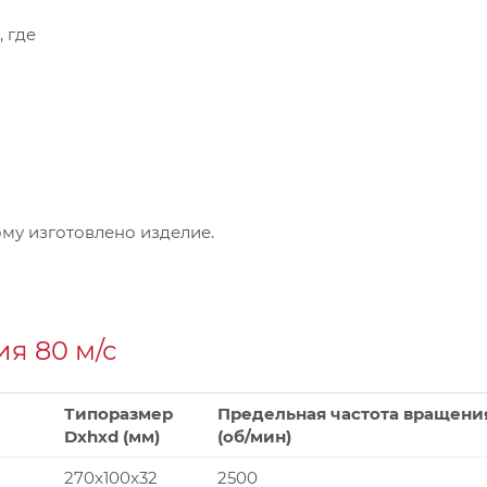
, где
му изготовлено изделие.
я 80 м/с
Типоразмер
Предельная частота вращени
Dxhxd (мм)
(об/мин)
270x100x32
2500