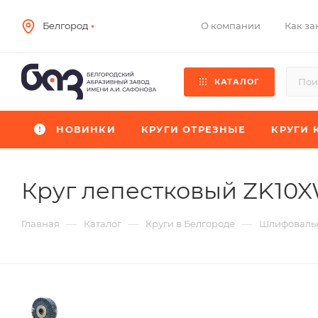
О компании
Как за
Белгород
КАТАЛОГ
НОВИНКИ
КРУГИ ОТРЕЗНЫЕ
КРУГИ 
Круг лепестковый ZK10
—
—
—
Главная
Каталог
Круги в Белгороде
Шлифовальн