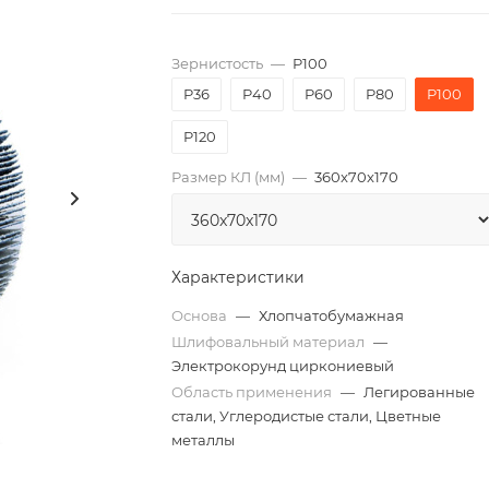
Зернистость
—
P100
P36
P40
P60
P80
P100
P120
Размер КЛ (мм)
—
360x70x170
Характеристики
Основа
—
Хлопчатобумажная
Шлифовальный материал
—
Электрокорунд циркониевый
Область применения
—
Легированные
стали, Углеродистые стали, Цветные
металлы