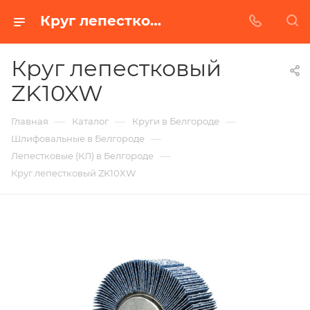
Круг лепестковый ZK10XW в Белгороде | Купить по недорогой цене от Абразивного Завода
Круг лепестковый
ZK10XW
—
—
—
Главная
Каталог
Круги в Белгороде
—
Шлифовальные в Белгороде
—
Лепестковые (КЛ) в Белгороде
Круг лепестковый ZK10XW