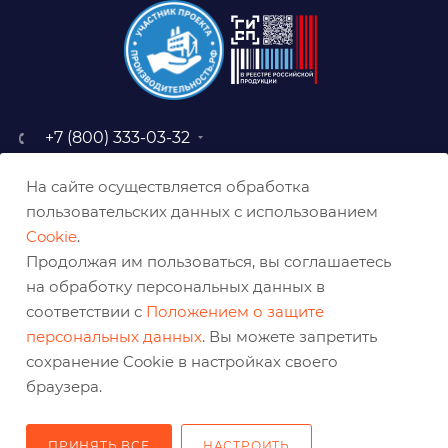
+7 (800) 333-03-32
sale@belabraziv.ru
На сайте осуществляется обработка
baz@belabraziv.ru
пользовательских данных с использованием
308009, Россия, г. Белгород,
Cookie
.
ул. Михайловское шоссе, 2а
Продолжая им пользоваться, вы соглашаетесь
на обработку персональных данных в
соответствии с
Положением о защите
персональных данных
. Вы можете запретить
сохранение Cookie в настройках своего
браузера.
ПРИНЯТЬ ВСЕ
НАСТРОИТЬ