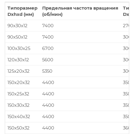
Типоразмер
Предельная частота вращения
Тип
Dxhxd (мм)
(об/мин)
Dxhx
90x30x12
7400
270x
90x50x12
7400
300x
100x30x25
6700
300x
120x30x12
5600
300x
125x20x32
5350
300x
150x20x32
4400
350x
150x25x32
4400
350x
150x30x32
4400
350x
150x40x32
4400
350x
150x50x32
4400
360x