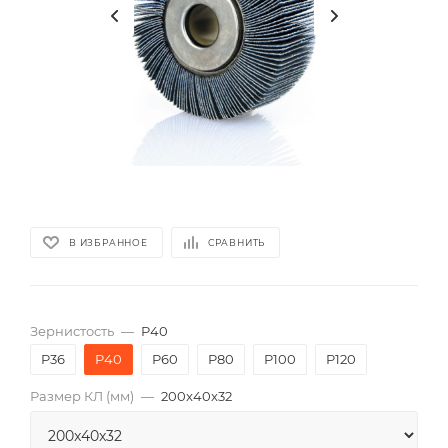
В ИЗБРАННОЕ
СРАВНИТЬ
Зернистость
—
P40
P36
P40
P60
P80
P100
P120
Размер КЛ (мм)
—
200x40x32