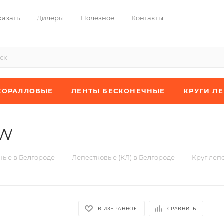
казать
Дилеры
Полезное
Контакты
КОРАЛЛОВЫЕ
ЛЕНТЫ БЕСКОНЕЧНЫЕ
КРУГИ Л
XW
—
—
ые в Белгороде
Лепестковые (КЛ) в Белгороде
Круг леп
В ИЗБРАННОЕ
СРАВНИТЬ