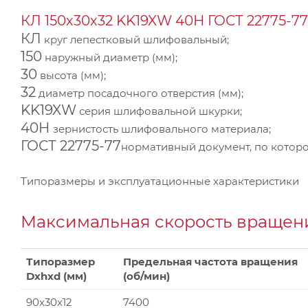
КЛ 150х30х32 KK19XW 40Н ГОСТ 22775-77
КЛ
круг лепестковый шлифовальный;
150
наружный диаметр (мм);
30
высота (мм);
32
диаметр посадочного отверстия (мм);
KK19XW
серия шлифовальной шкурки;
40Н
зернистость шлифовального материала;
ГОСТ 22775-77
нормативный документ, по которо
Типоразмеры и эксплуатационные характеристики
Максимальная скорость вращени
Типоразмер
Предельная частота вращения
Dxhxd (мм)
(об/мин)
90x30x12
7400