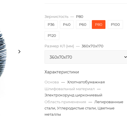
Зернистость
—
P80
P36
P40
P60
P80
P100
P120
Размер КЛ (мм)
—
360x70x170
Характеристики
Основа
—
Хлопчатобумажная
Шлифовальный материал
—
Электрокорунд циркониевый
Область применения
—
Легированные
стали, Углеродистые стали, Цветные
металлы