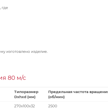
, где
му изготовлено изделие.
я 80 м/с
Типоразмер
Предельная частота вращени
Dxhxd (мм)
(об/мин)
270x100x32
2500