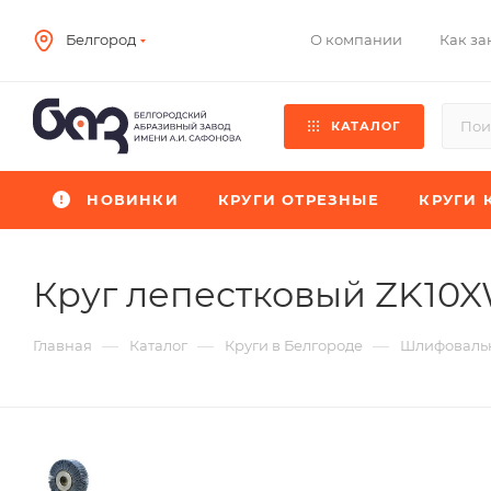
О компании
Как за
Белгород
КАТАЛОГ
НОВИНКИ
КРУГИ ОТРЕЗНЫЕ
КРУГИ 
Круг лепестковый ZK10
—
—
—
Главная
Каталог
Круги в Белгороде
Шлифовальн