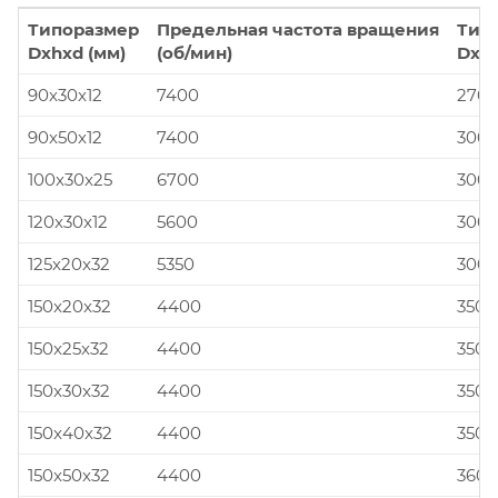
Типоразмер
Предельная частота вращения
Тип
Dxhxd (мм)
(об/мин)
Dxhx
90x30x12
7400
270x
90x50x12
7400
300x
100x30x25
6700
300x
120x30x12
5600
300x
125x20x32
5350
300x
150x20x32
4400
350x
150x25x32
4400
350x
150x30x32
4400
350x
150x40x32
4400
350x
150x50x32
4400
360x