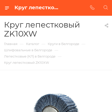
Круг лепестковый ZK10XW в Белгороде | Купить по недорогой цене от Абразивного Завода
Круг лепестковый
ZK10XW
—
—
—
Главная
Каталог
Круги в Белгороде
—
Шлифовальные в Белгороде
—
Лепестковые (КЛ) в Белгороде
Круг лепестковый ZK10XW