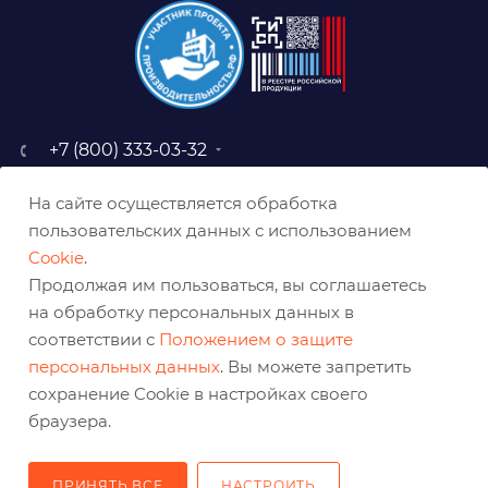
+7 (800) 333-03-32
sale@belabraziv.ru
На сайте осуществляется обработка
baz@belabraziv.ru
пользовательских данных с использованием
308009, Россия, г. Белгород,
Cookie
.
ул. Михайловское шоссе, 2а
Продолжая им пользоваться, вы соглашаетесь
на обработку персональных данных в
соответствии с
Положением о защите
персональных данных
. Вы можете запретить
сохранение Cookie в настройках своего
браузера.
ПРИНЯТЬ ВСЕ
НАСТРОИТЬ