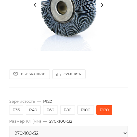
В ИЗБРАННОЕ
СРАВНИТЬ
Зернистость
—
P120
P36
P40
P60
P80
P100
P120
Размер КЛ (мм)
—
270x100x32