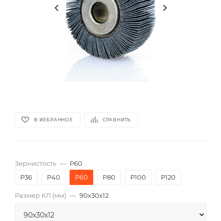
В ИЗБРАННОЕ
СРАВНИТЬ
Зернистость
—
P60
P36
P40
P60
P80
P100
P120
Размер КЛ (мм)
—
90x30x12