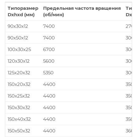
Типоразмер
Предельная частота вращения
Тип
Dxhxd (мм)
(об/мин)
Dxhx
90x30x12
7400
270x
90x50x12
7400
300x
100x30x25
6700
300x
120x30x12
5600
300x
125x20x32
5350
300x
150x20x32
4400
350x
150x25x32
4400
350x
150x30x32
4400
350x
150x40x32
4400
350x
150x50x32
4400
360x