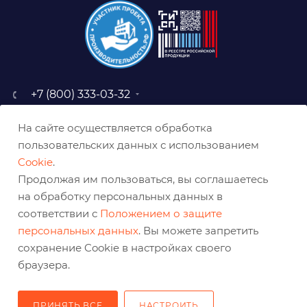
+7 (800) 333-03-32
sale@belabraziv.ru
На сайте осуществляется обработка
baz@belabraziv.ru
пользовательских данных с использованием
308009, Россия, г. Белгород,
Cookie
.
ул. Михайловское шоссе, 2а
Продолжая им пользоваться, вы соглашаетесь
на обработку персональных данных в
соответствии с
Положением о защите
персональных данных
. Вы можете запретить
сохранение Cookie в настройках своего
браузера.
ПРИНЯТЬ ВСЕ
НАСТРОИТЬ