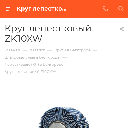
Круг лепестковый ZK10XW в Белгороде | Купить по недорогой цене от Абразивного Завода
Круг лепестковый
ZK10XW
—
—
—
Главная
Каталог
Круги в Белгороде
—
Шлифовальные в Белгороде
—
Лепестковые (КЛ) в Белгороде
Круг лепестковый ZK10XW