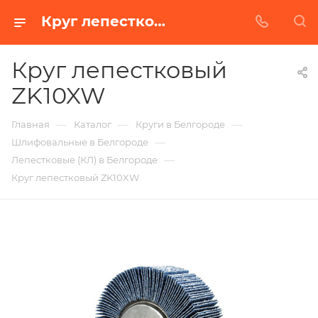
Круг лепестковый ZK10XW в Белгороде | Купить по недорогой цене от Абразивного Завода
Круг лепестковый
ZK10XW
—
—
—
Главная
Каталог
Круги в Белгороде
—
Шлифовальные в Белгороде
—
Лепестковые (КЛ) в Белгороде
Круг лепестковый ZK10XW