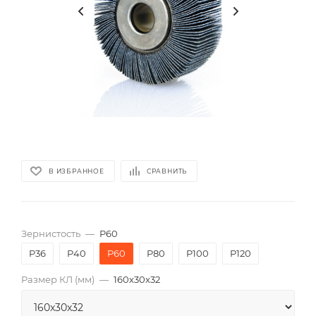
В ИЗБРАННОЕ
СРАВНИТЬ
Зернистость
—
P60
P36
P40
P60
P80
P100
P120
Размер КЛ (мм)
—
160x30x32