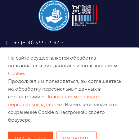
+7 (800) 333-03-32
sale@belabraziv.ru
На сайте осуществляется обработка
baz@belabraziv.ru
пользовательских данных с использованием
308009, Россия, г. Белгород,
Cookie
.
ул. Михайловское шоссе, 2а
Продолжая им пользоваться, вы соглашаетесь
на обработку персональных данных в
соответствии с
Положением о защите
персональных данных
. Вы можете запретить
сохранение Cookie в настройках своего
браузера.
ПРИНЯТЬ ВСЕ
НАСТРОИТЬ