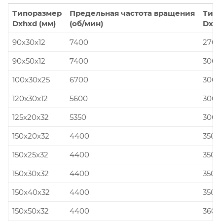
Типоразмер
Предельная частота вращения
Тип
Dxhxd (мм)
(об/мин)
Dxhx
90x30x12
7400
270x
90x50x12
7400
300x
100x30x25
6700
300x
120x30x12
5600
300x
125x20x32
5350
300x
150x20x32
4400
350x
150x25x32
4400
350x
150x30x32
4400
350x
150x40x32
4400
350x
150x50x32
4400
360x