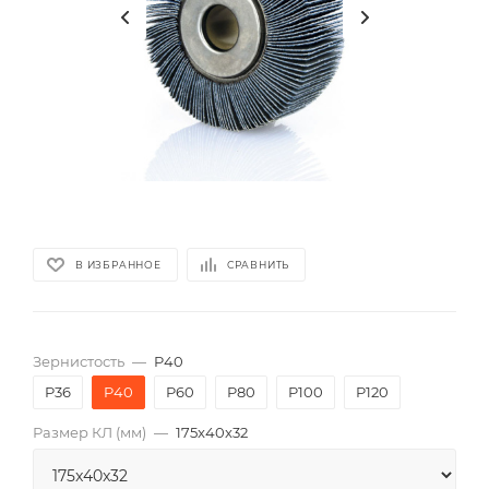
В ИЗБРАННОЕ
СРАВНИТЬ
Зернистость
—
P40
P36
P40
P60
P80
P100
P120
Размер КЛ (мм)
—
175x40x32