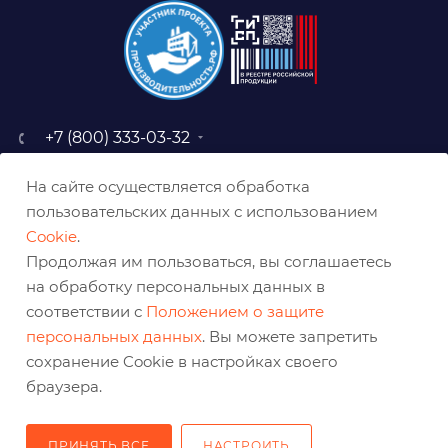
+7 (800) 333-03-32
sale@belabraziv.ru
На сайте осуществляется обработка
baz@belabraziv.ru
пользовательских данных с использованием
308009, Россия, г. Белгород,
Cookie
.
ул. Михайловское шоссе, 2а
Продолжая им пользоваться, вы соглашаетесь
на обработку персональных данных в
соответствии с
Положением о защите
персональных данных
. Вы можете запретить
сохранение Cookie в настройках своего
браузера.
ПРИНЯТЬ ВСЕ
НАСТРОИТЬ