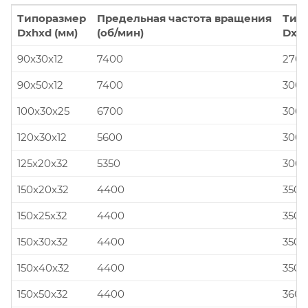
Типоразмер
Предельная частота вращения
Тип
Dxhxd (мм)
(об/мин)
Dxhx
90x30x12
7400
270x
90x50x12
7400
300x
100x30x25
6700
300x
120x30x12
5600
300x
125x20x32
5350
300x
150x20x32
4400
350x
150x25x32
4400
350x
150x30x32
4400
350x
150x40x32
4400
350x
150x50x32
4400
360x