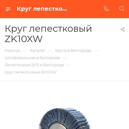
Круг лепестковый ZK10XW в Белгороде | Купить по недорогой цене от Абразивного Завода
Круг лепестковый
ZK10XW
—
—
—
Главная
Каталог
Круги в Белгороде
—
Шлифовальные в Белгороде
—
Лепестковые (КЛ) в Белгороде
Круг лепестковый ZK10XW