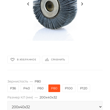
В ИЗБРАННОЕ
СРАВНИТЬ
Зернистость
—
P80
P36
P40
P60
P80
P100
P120
Размер КЛ (мм)
—
200x40x32