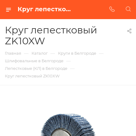
Круг лепестковый ZK10XW в Белгороде | Купить по недорогой цене от Абразивного Завода
Круг лепестковый
ZK10XW
—
—
—
Главная
Каталог
Круги в Белгороде
—
Шлифовальные в Белгороде
—
Лепестковые (КЛ) в Белгороде
Круг лепестковый ZK10XW