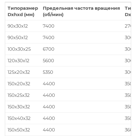
Типоразмер
Предельная частота вращения
Тип
Dxhxd (мм)
(об/мин)
Dxhx
90x30x12
7400
270x
90x50x12
7400
300x
100x30x25
6700
300x
120x30x12
5600
300x
125x20x32
5350
300x
150x20x32
4400
350x
150x25x32
4400
350x
150x30x32
4400
350x
150x40x32
4400
350x
150x50x32
4400
360x