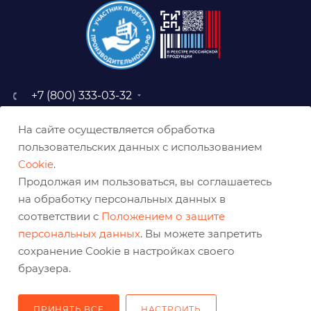
+7 (800) 333-03-32
sale@belabraziv.ru
На сайте осуществляется обработка
baz@belabraziv.ru
пользовательских данных с использованием
308009, Россия, г. Белгород,
Cookie
.
ул. Михайловское шоссе, 2а
Продолжая им пользоваться, вы соглашаетесь
на обработку персональных данных в
соответствии с
Положением о защите
персональных данных
. Вы можете запретить
сохранение Cookie в настройках своего
браузера.
ПРИНЯТЬ ВСЕ
НАСТРОИТЬ