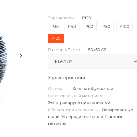
Зернистость
—
P120
P36
P40
P60
P80
P100
P120
Размер КЛ (мм)
—
90x50x12
Характеристики
Основа
—
Хлопчатобумажная
Шлифовальный материал
—
Электрокорунд циркониевый
Область применения
—
Легированные
стали, Углеродистые стали, Цветные
металлы