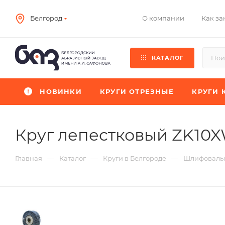
О компании
Как за
Белгород
КАТАЛОГ
НОВИНКИ
КРУГИ ОТРЕЗНЫЕ
КРУГИ 
Круг лепестковый ZK10
—
—
—
Главная
Каталог
Круги в Белгороде
Шлифовальн