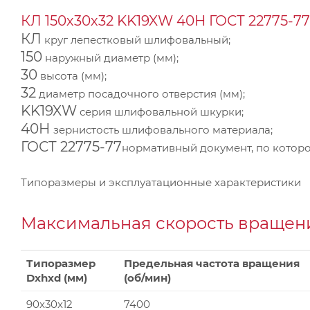
КЛ 150х30х32 KK19XW 40Н ГОСТ 22775-77
КЛ
круг лепестковый шлифовальный;
150
наружный диаметр (мм);
30
высота (мм);
32
диаметр посадочного отверстия (мм);
KK19XW
серия шлифовальной шкурки;
40Н
зернистость шлифовального материала;
ГОСТ 22775-77
нормативный документ, по которо
Типоразмеры и эксплуатационные характеристики
Максимальная скорость вращени
Типоразмер
Предельная частота вращения
Dxhxd (мм)
(об/мин)
90x30x12
7400