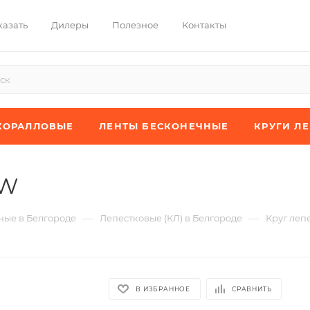
казать
Дилеры
Полезное
Контакты
КОРАЛЛОВЫЕ
ЛЕНТЫ БЕСКОНЕЧНЫЕ
КРУГИ Л
XW
—
—
ые в Белгороде
Лепестковые (КЛ) в Белгороде
Круг леп
В ИЗБРАННОЕ
СРАВНИТЬ