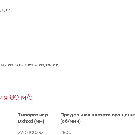
, где
му изготовлено изделие.
я 80 м/с
Типоразмер
Предельная частота вращени
Dxhxd (мм)
(об/мин)
270x100x32
2500