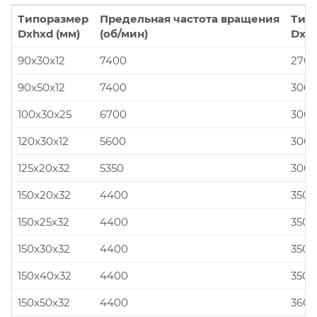
Типоразмер
Предельная частота вращения
Тип
Dxhxd (мм)
(об/мин)
Dxhx
90x30x12
7400
270x
90x50x12
7400
300x
100x30x25
6700
300x
120x30x12
5600
300x
125x20x32
5350
300x
150x20x32
4400
350x
150x25x32
4400
350x
150x30x32
4400
350x
150x40x32
4400
350x
150x50x32
4400
360x