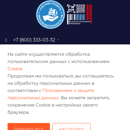
+7 (800) 333-03-32
sale@belabraziv.ru
На сайте осуществляется обработка
baz@belabraziv.ru
пользовательских данных с использованием
308009, Россия, г. Белгород,
Cookie
.
ул. Михайловское шоссе, 2а
Продолжая им пользоваться, вы соглашаетесь
на обработку персональных данных в
соответствии с
Положением о защите
персональных данных
. Вы можете запретить
сохранение Cookie в настройках своего
браузера.
ПРИНЯТЬ ВСЕ
НАСТРОИТЬ