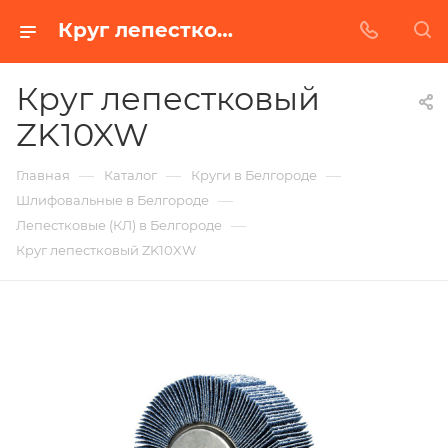
Круг лепестковый ZK10XW в Белгороде | Купить по недорогой цене от Абразивного Завода
Круг лепестковый
ZK10XW
—
—
—
Главная
Каталог
Круги в Белгороде
—
Шлифовальные в Белгороде
—
Лепестковые (КЛ) в Белгороде
Круг лепестковый ZK10XW