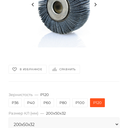
В ИЗБРАННОЕ
СРАВНИТЬ
Зернистость
—
P120
P36
P40
P60
P80
P100
P120
Размер КЛ (мм)
—
200x50x32