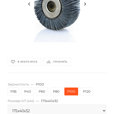
В ИЗБРАННОЕ
СРАВНИТЬ
Зернистость
—
P100
P36
P40
P60
P80
P100
P120
Размер КЛ (мм)
—
175x40x32