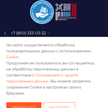
+7 (800) 333-03-32
sale@belabraziv.ru
На сайте осуществляется обработка
baz@belabraziv.ru
пользовательских данных с использованием
308009, Россия, г. Белгород,
Cookie
.
ул. Михайловское шоссе, 2а
Продолжая им пользоваться, вы соглашаетесь
на обработку персональных данных в
соответствии с
Положением о защите
персональных данных
. Вы можете запретить
сохранение Cookie в настройках своего
браузера.
ПРИНЯТЬ ВСЕ
НАСТРОИТЬ