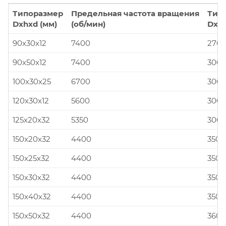
Типоразмер
Предельная частота вращения
Тип
Dxhxd (мм)
(об/мин)
Dxhx
90x30x12
7400
270x
90x50x12
7400
300x
100x30x25
6700
300x
120x30x12
5600
300x
125x20x32
5350
300x
150x20x32
4400
350x
150x25x32
4400
350x
150x30x32
4400
350x
150x40x32
4400
350x
150x50x32
4400
360x