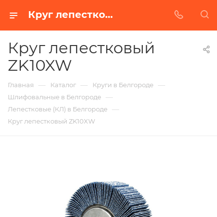
Круг лепестковый ZK10XW в Белгороде | Купить по недорогой цене от Абразивного Завода
Круг лепестковый
ZK10XW
—
—
—
Главная
Каталог
Круги в Белгороде
—
Шлифовальные в Белгороде
—
Лепестковые (КЛ) в Белгороде
Круг лепестковый ZK10XW